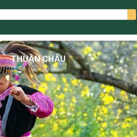
arch
THUẬN CHÂU