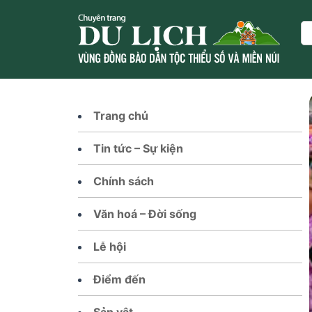
Skip
to
Se
content
Trang chủ
Tin tức – Sự kiện
Chính sách
Văn hoá – Đời sống
Lễ hội
Điểm đến
Sản vật