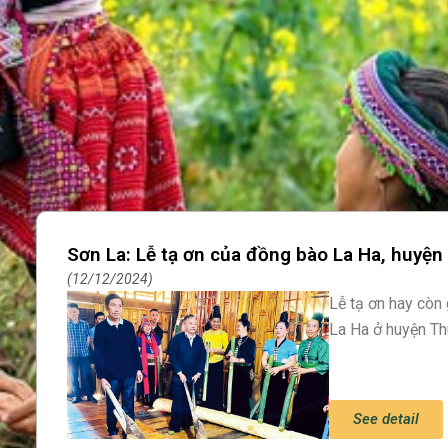
Sơn La: Lễ tạ ơn của đồng bào La Ha, huyệ
12/12/2024
Lễ tạ ơn hay còn
La Ha ở huyện Th
See detail