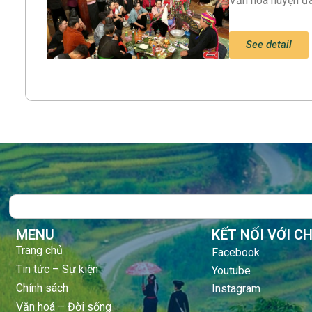
Văn hóa huyện đ
See detail
Search
MENU
KẾT NỐI VỚI C
Trang chủ
Facebook
Tin tức – Sự kiện
Youtube
Chính sách
Instagram
Văn hoá – Đời sống