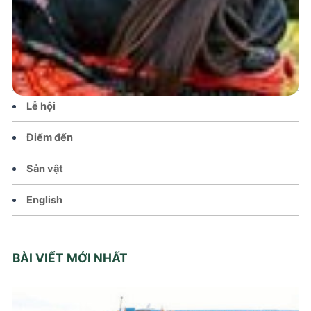
Tin tức – Sự kiện
Chính sách
Văn hoá – Đời sống
Lễ hội
Điểm đến
Sản vật
English
BÀI VIẾT MỚI NHẤT