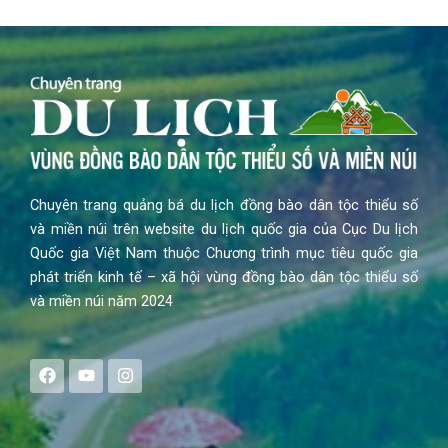
Chuyên trang quảng bá du lịch đồng bào dân tộc thiểu số
và miền núi trên website du lịch quốc gia của Cục Du lịch
Quốc gia Việt Nam thuộc Chương trình mục tiêu quốc gia
phát triển kinh tế – xã hội vùng đồng bào dân tộc thiểu số
và miền núi năm 2024
F
Y
I
a
o
n
c
u
s
e
t
t
b
u
a