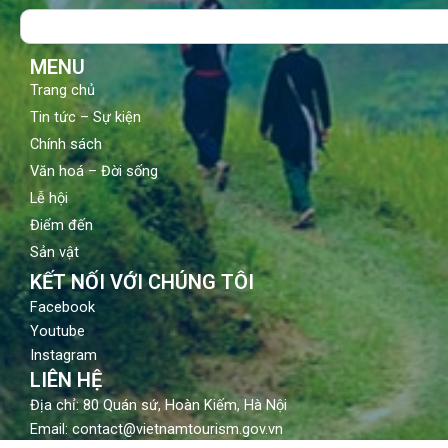
o
b
g
Search
o
e
r
k
a
m
MENU
Trang chủ
Tin tức – Sự kiện
Chính sách
Văn hoá – Đời sống
Lễ hội
Điểm đến
Sản vật
KẾT NỐI VỚI CHÚNG TÔI
Facebook
Youtube
Instagram
LIÊN HỆ
Địa chỉ: 80 Quán sứ, Hoàn Kiếm, Hà Nội
Email: contact@vietnamtourism.gov.vn