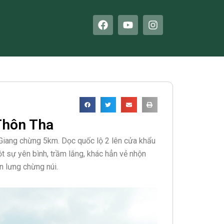
F
Y
I
a
o
n
c
u
s
e
t
t
b
u
a
o
b
g
o
e
r
k
a
m
Thôn Tha
Giang chừng 5km. Dọc quốc lộ 2 lên cửa khẩu
t sự yên bình, trầm lắng, khác hẳn vẻ nhộn
n lưng chừng núi.