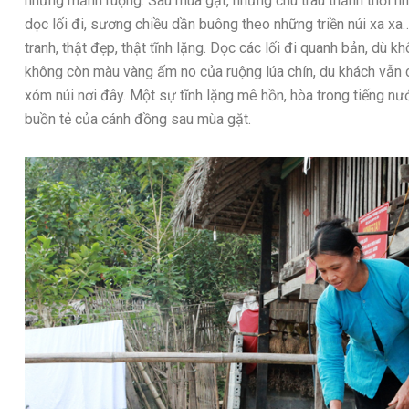
những mảnh ruộng. Sau mùa gặt, những chú trâu thảnh thơi nha
dọc lối đi, sương chiều dần buông theo những triền núi xa xa
tranh, thật đẹp, thật tĩnh lặng. Dọc các lối đi quanh bản, dù
không còn màu vàng ấm no của ruộng lúa chín, du khách vẫn có
xóm núi nơi đây. Một sự tĩnh lặng mê hồn, hòa trong tiếng nướ
buồn tẻ của cánh đồng sau mùa gặt.