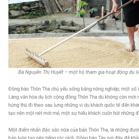
Bà Nguyễn Thị Huyết – một hộ tham gia hoạt động du l
Đồng bào Thôn Tha chủ yếu sống bằng nông nghiệp; một số ít
Làng văn hóa du lịch cộng đồng Thôn Tha dù không còn mới m
hứng thú đi theo sau lưng những vị du khách quốc tế đến khá
tạo nên một nét mới mẻ, một sự hiếu khách cuốn hút những 
Một điểm nhấn đặc sắc nữa của bản Thôn Tha, là những đườ
bản luôn tạo nên tiếng róc rách. Đồng bào Tày nơi đây đã kh