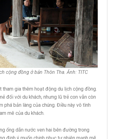
ịch cộng đồng ở bản Thôn Tha. Ảnh: TITC
 tham gia thêm hoạt động du lịch cộng đồng.
ẻ đối với du khách, nhưng lũ trẻ con vẫn còn
m phá bản làng của chúng. Điều này vô tình
đam mê của du khách.
ng ống dẫn nước ven hai bên đường trong
ẳng định ý muốn chinh phục tự nhiên mạnh mẽ,