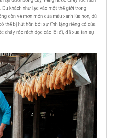
i lại dưới bóng cây, tiếng nước chảy róc rách
… Du khách như lạc vào một thế giới trong
 không còn vẻ mơn mởn của màu xanh lúa non, dù
 thể bị hút hồn bởi sự tĩnh lặng riêng có của
c chảy róc rách dọc các lối đi, đã xua tan sự