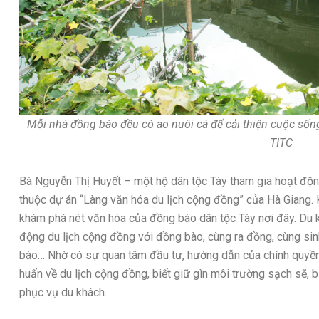
Mỗi nhà đồng bào đều có ao nuôi cá để cải thiện cuộc sốn
TITC
Bà Nguyễn Thị Huyết – một hộ dân tộc Tày tham gia hoạt độn
thuộc dự án “Làng văn hóa du lịch cộng đồng” của Hà Giang. 
khám phá nét văn hóa của đồng bào dân tộc Tày nơi đây. Du k
động du lịch cộng đồng với đồng bào, cùng ra đồng, cùng sin
bào… Nhờ có sự quan tâm đầu tư, hướng dẫn của chính quyền
huấn về du lịch cộng đồng, biết giữ gìn môi trường sạch sẽ, bi
phục vụ du khách.