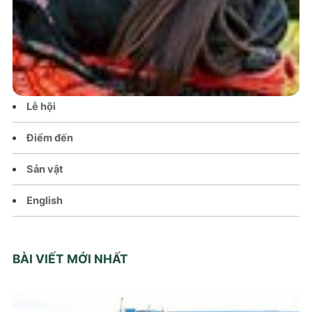
Tin tức – Sự kiện
Chính sách
Văn hoá – Đời sống
Lễ hội
Điểm đến
Sản vật
English
BÀI VIẾT MỚI NHẤT