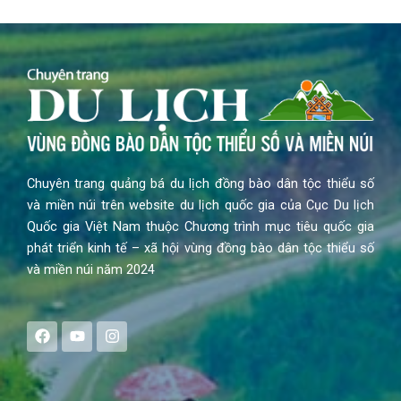
Chuyên trang quảng bá du lịch đồng bào dân tộc thiểu số
và miền núi trên website du lịch quốc gia của Cục Du lịch
Quốc gia Việt Nam thuộc Chương trình mục tiêu quốc gia
phát triển kinh tế – xã hội vùng đồng bào dân tộc thiểu số
và miền núi năm 2024
F
Y
I
a
o
n
c
u
s
e
t
t
b
u
a