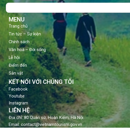
o
b
g
Search
o
e
r
k
a
m
MENU
Trang chủ
Tin tức – Sự kiện
Chính sách
Văn hoá – Đời sống
Lễ hội
Điểm đến
Sản vật
KẾT NỐI VỚI CHÚNG TÔI
Facebook
Youtube
Instagram
LIÊN HỆ
Địa chỉ: 80 Quán sứ, Hoàn Kiếm, Hà Nội
Email: contact@vietnamtourism.gov.vn