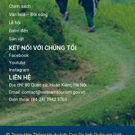
Chính sách
Văn hoá – Đời sống
Lễ hội
Điểm đến
Sản vật
KẾT NỐI VỚI CHÚNG TÔI
Facebook
Youtube
Instagram
LIÊN HỆ
Địa chỉ: 80 Quán sứ, Hoàn Kiếm, Hà Nội
Email: contact@vietnamtourism.gov.vn
Điện thoại: (84-24) 3942 3760
© Trung tâm Thông tin du lịch​, Cục Du lịch Quốc gia Việt