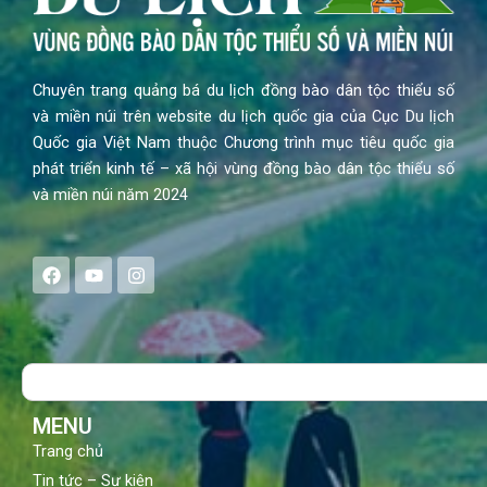
Chuyên trang quảng bá du lịch đồng bào dân tộc thiểu số
và miền núi trên website du lịch quốc gia của Cục Du lịch
Quốc gia Việt Nam thuộc Chương trình mục tiêu quốc gia
phát triển kinh tế – xã hội vùng đồng bào dân tộc thiểu số
và miền núi năm 2024
F
Y
I
a
o
n
c
u
s
e
t
t
b
u
a
o
b
g
Search
o
e
r
k
a
m
MENU
Trang chủ
Tin tức – Sự kiện