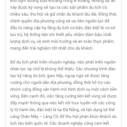
khu nghỉ dưỡng suối khoáng nóng A Roàng. Những dự án
này được kỳ vọng sẽ tạo ra các sản phẩm du lịch có
chiều sâu, thu hút và giữ chân du khách lâu dài. Đồng thời,
chính quyền địa phương cũng sẽ ưu tiên nguồn lực để
đầu tư nâng cấp hạ tầng du lịch cơ bản, đặc biệt là cơ sở
lưu trú, hệ thống tiện ích thiết yếu, nhằm đảm bảo chất
lượng dịch vụ, vệ sinh môi trường và an toàn thực phẩm,
mang đến trải nghiệm tốt nhất cho du khách.
Để du lịch phát triển chuyên nghiệp, việc phát triển nguồn
nhân lực tại chỗ là không thể thiếu. Các chương trình đào
tạo kỹ năng du lịch, giao tiếp, ngoại ngữ sẽ được tăng
cường cho người dân địa phương, đồng thời hỗ trợ các
nhóm cộng đồng vận hành mô hình dịch vụ một cách bền
vững. Bên cạnh đó, việc tăng cường liên kết vùng sẽ được
đẩy mạnh thông qua việc kết nối tour tuyến với các công
ty lữ hành lớn, đặc biệt là tại Đà Nẵng, và tận dụng lợi thế
cảng Chân Mây – Lăng Cô để thu hút phân khúc khách du
lịch tàu biển quốc tế. Các doanh nghiệp cũng cam kết