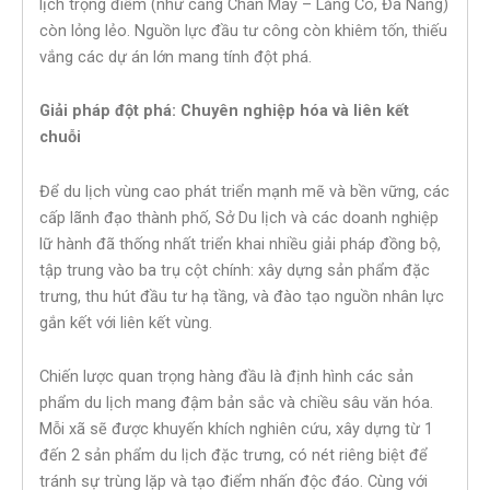
lịch trọng điểm (như cảng Chân Mây – Lăng Cô, Đà Nẵng)
còn lỏng lẻo. Nguồn lực đầu tư công còn khiêm tốn, thiếu
vắng các dự án lớn mang tính đột phá.
Giải pháp đột phá: Chuyên nghiệp hóa và liên kết
chuỗi
Để du lịch vùng cao phát triển mạnh mẽ và bền vững, các
cấp lãnh đạo thành phố, Sở Du lịch và các doanh nghiệp
lữ hành đã thống nhất triển khai nhiều giải pháp đồng bộ,
tập trung vào ba trụ cột chính: xây dựng sản phẩm đặc
trưng, thu hút đầu tư hạ tầng, và đào tạo nguồn nhân lực
gắn kết với liên kết vùng.
Chiến lược quan trọng hàng đầu là định hình các sản
phẩm du lịch mang đậm bản sắc và chiều sâu văn hóa.
Mỗi xã sẽ được khuyến khích nghiên cứu, xây dựng từ 1
đến 2 sản phẩm du lịch đặc trưng, có nét riêng biệt để
tránh sự trùng lặp và tạo điểm nhấn độc đáo. Cùng với