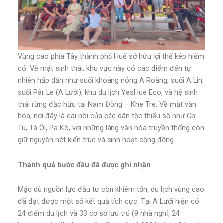
Vùng cao phía Tây thành phố Huế sở hữu lợi thế kép hiếm
có. Về mặt sinh thái, khu vực này có các điểm đến tự
nhiên hấp dẫn như suối khoáng nóng A Roàng, suối A Lin,
suối Pâr Le (A Lưới), khu du lịch YesHue Eco, và hệ sinh
thái rừng đặc hữu tại Nam Đông – Khe Tre. Về mặt văn
hóa, nơi đây là cái nôi của các dân tộc thiểu số như Cơ
Tu, Tà Ôi, Pa Kô, với những làng văn hóa truyền thống còn
giữ nguyên nét kiến trúc và sinh hoạt cộng đồng.
Thành quả bước đầu đã được ghi nhận
Mặc dù nguồn lực đầu tư còn khiêm tốn, du lịch vùng cao
đã đạt được một số kết quả tích cực. Tại A Lưới hiện có
24 điểm du lịch và 33 cơ sở lưu trú (9 nhà nghỉ, 24