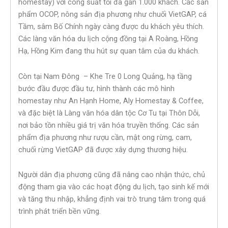
homestay) với công suất tối đa gần 1.000 khách. Các sản
phẩm OCOP, nông sản địa phương như chuối VietGAP, cá
Tầm, sâm Bố Chính ngày càng được du khách yêu thích.
Các làng văn hóa du lịch cộng đồng tại A Roàng, Hồng
Hạ, Hồng Kim đang thu hút sự quan tâm của du khách.
Còn tại Nam Đông – Khe Tre 0 Long Quảng, hạ tầng
bước đầu được đầu tư, hình thành các mô hình
homestay như An Hạnh Home, Aly Homestay & Coffee,
và đặc biệt là Làng văn hóa dân tộc Cơ Tu tại Thôn Dỗi,
nơi bảo tồn nhiều giá trị văn hóa truyền thống. Các sản
phẩm địa phương như rượu cần, mật ong rừng, cam,
chuối rừng VietGAP đã được xây dựng thương hiệu.
Người dân địa phương cũng đã nâng cao nhận thức, chủ
động tham gia vào các hoạt động du lịch, tạo sinh kế mới
và tăng thu nhập, khẳng định vai trò trung tâm trong quá
trình phát triển bền vững.