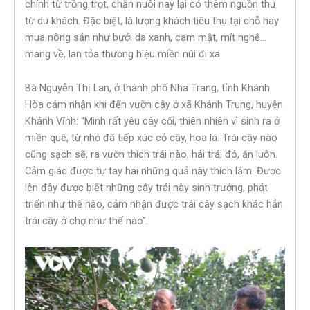
chính từ trồng trọt, chăn nuôi nay lại có thêm nguồn thu
từ du khách. Đặc biệt, là lượng khách tiêu thụ tại chỗ hay
mua nông sản như bưởi da xanh, cam mật, mít nghệ…
mang về, lan tỏa thương hiệu miền núi đi xa.
Bà Nguyễn Thị Lan, ở thành phố Nha Trang, tỉnh Khánh
Hòa cảm nhận khi đến vườn cây ở xã Khánh Trung, huyện
Khánh Vĩnh: “Mình rất yêu cây cối, thiên nhiên vì sinh ra ở
miền quê, từ nhỏ đã tiếp xúc cỏ cây, hoa lá. Trái cây nào
cũng sạch sẽ, ra vườn thích trái nào, hái trái đó, ăn luôn.
Cảm giác được tự tay hái những quả này thích lắm. Được
lên đây được biết những cây trái này sinh trưởng, phát
triển như thế nào, cảm nhận được trái cây sạch khác hẳn
trái cây ở chợ như thế nào”.