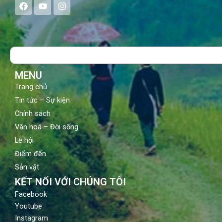
F
Y
I
a
o
n
c
u
s
e
t
t
b
u
a
o
b
g
Search
o
e
r
k
a
m
MENU
Trang chủ
Tin tức – Sự kiện
Chính sách
Văn hoá – Đời sống
Lễ hội
Điểm đến
Sản vật
KẾT NỐI VỚI CHÚNG TÔI
Facebook
Youtube
Instagram