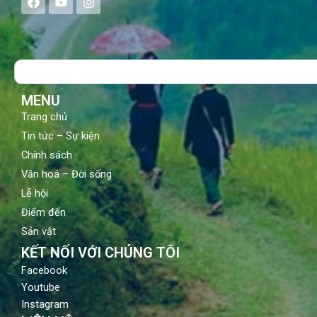
a
o
n
c
u
s
e
t
t
b
u
a
o
b
g
Search
o
e
r
k
a
m
MENU
Trang chủ
Tin tức – Sự kiện
Chính sách
Văn hoá – Đời sống
Lễ hội
Điểm đến
Sản vật
KẾT NỐI VỚI CHÚNG TÔI
Facebook
Youtube
Instagram