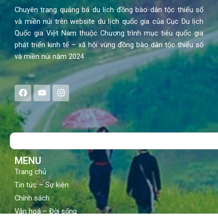
Chuyên trang quảng bá du lịch đồng bào dân tộc thiểu số
và miền núi trên website du lịch quốc gia của Cục Du lịch
Quốc gia Việt Nam thuộc Chương trình mục tiêu quốc gia
phát triển kinh tế – xã hội vùng đồng bào dân tộc thiểu số
và miền núi năm 2024
F
Y
I
a
o
n
c
u
s
e
t
t
b
u
a
o
b
g
Search
o
e
r
k
a
m
MENU
Trang chủ
Tin tức – Sự kiện
Chính sách
Văn hoá – Đời sống