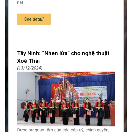
nét
See detail
Tây Ninh: “Nhen lửa” cho nghệ thuật
Xoè Thái
13/12/2024
Được sự quan tâm của các cấp uỷ, chính quyền,