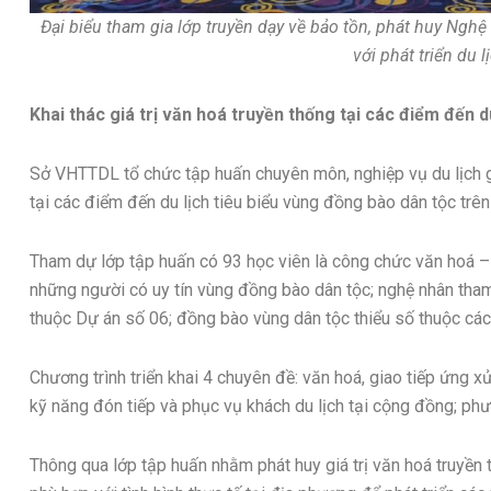
Đại biểu tham gia lớp truyền dạy về bảo tồn, phát huy Nghệ
với phát triển du l
Khai thác giá trị văn hoá truyền thống tại các điểm đến 
Sở VHTTDL tổ chức tập huấn chuyên môn, nghiệp vụ du lịch gắn
tại các điểm đến du lịch tiêu biểu vùng đồng bào dân tộc trên 
Tham dự lớp tập huấn có 93 học viên là công chức văn hoá – x
những người có uy tín vùng đồng bào dân tộc; nghệ nhân tham
thuộc Dự án số 06; đồng bào vùng dân tộc thiểu số thuộc các h
Chương trình triển khai 4 chuyên đề: văn hoá, giao tiếp ứng x
kỹ năng đón tiếp và phục vụ khách du lịch tại cộng đồng; ph
Thông qua lớp tập huấn nhằm phát huy giá trị văn hoá truyền 