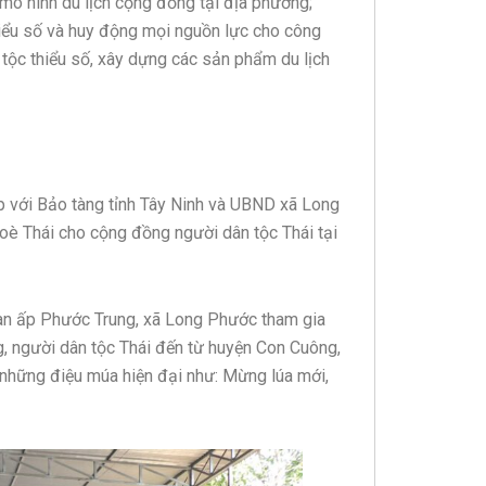
c mô hình du lịch cộng đồng tại địa phương;
hiểu số và huy động mọi nguồn lực cho công
n tộc thiểu số, xây dựng các sản phẩm du lịch
p với Bảo tàng tỉnh Tây Ninh và UBND xã Long
oè Thái cho cộng đồng người dân tộc Thái tại
bàn ấp Phước Trung, xã Long Phước tham gia
, người dân tộc Thái đến từ huyện Con Cuông,
 những điệu múa hiện đại như: Mừng lúa mới,