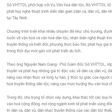
Sở VHTTDL phối hợp với Vụ Văn hoá dân tộc, Bộ VHTTDL tổ ch
phát huy nghệ thuật trình diễn dân gian (dân ca, dân vũ, dân n
tại Tây Ninh.
Chương trình triển khai nhiều chuyên đề như: chủ trương, đườ
nước về văn hoá và văn hoá dân tộc; nhận diện nghệ thuật trì
truyền thống và biến đổi; phương thức bảo tồn, phát huy giá t
trong thời đại mới gắn với phát triển du lịch…
Theo ông Nguyễn Nam Giang- Phó Giám đốc Sở VHTTDL, lớp tậ
truyền và phát huy những giá trị đặc sắc về dân ca, dân vũ, d
nâng cao nhận thức và lòng tự hào, ý thức tự giác của người d
hoá truyền thống dân tộc; nâng cao mức hưởng thụ văn hoá c
Trong đó, chú trọng tổ chức xây dựng, khai thác tốt các loại 
văn hoá cộng đồng, mở rộng ngành kinh tế phát triển vùng đồn
trị dân ca, dân vũ, dân nhạc truyền thống của các dân tộc thi