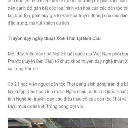
phù hợp với tình hình thực tế tại địa phương để phát triển cá
bên cạnh đó gắn kết các loại hình văn hoá của các dân tộc t
tác bảo tồn, phát huy giá trị văn hoá truyền thống của các dâ
đặc trưng, thu hút khách du lịch.
Truyền dạy nghệ thuật Xoè Thái tại Bến Cầu
Mới đây, Viện Văn hoá Nghệ thuật quốc gia Việt Nam phối hợ
Phước (huyện Bến Cầu) tổ chức khoá truyền dạy nghệ thuật X
xã Long Phước.
Có 21 học viên người dân tộc Thái đang sinh sống trên địa 
luyện tập. Các học viên được Nghệ nhân ưu tú Lê Quốc Hoàng
tỉnh Nghệ An truyền dạy các điệu múa cổ của dân tộc Thái và
Điệu múa đoàn kết, Trồng bông dệt vải…