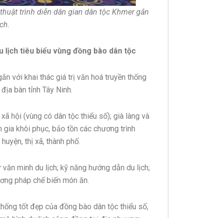
 thuật trình diễn dân gian dân tộc Khmer gắn
ịch.
du lịch tiêu biểu vùng đồng bào dân tộc
 với khai thác giá trị văn hoá truyền thống
địa bàn tỉnh Tây Ninh.
ã hội (vùng có dân tộc thiểu số); già làng và
 gia khôi phục, bảo tồn các chương trình
uyện, thị xã, thành phố.
ử văn minh du lịch; kỹ năng hướng dẫn du lịch;
ương pháp chế biến món ăn.
thống tốt đẹp của đồng bào dân tộc thiểu số,