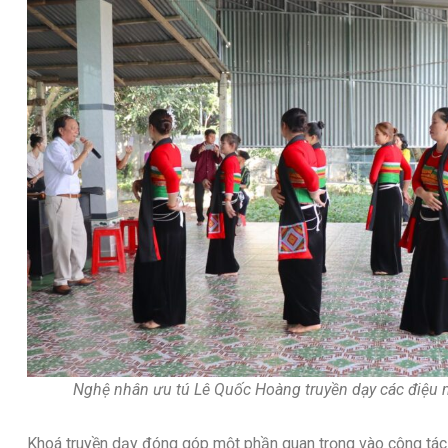
Nghệ nhân ưu tú Lê Quốc Hoàng truyền dạy các điệu 
Khoá truyền dạy đóng góp một phần quan trọng vào công tác t