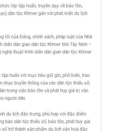
ức lớp tập huấn, truyền dạy về bảo tồn,
hạc) dân tộc Khmer gắn với phát triển du lịch
ng lối của Đảng, chính sách, pháp luật của Nhà
nh diễn dân gian dân tộc Khmer tỉnh Tây Ninh –
rị nghệ thuật trình diễn dân gian dân tộc Khmer
p huấn với mục tiêu giữ gìn, phổ biến, trao
ân nhạc truyền thống của các dân tộc thiểu số;
ân trong việc bảo tồn và phát huy giá trị văn
ho người dân.
hình du lịch đặc trưng, phù hợp với đặc điểm
g bào dân tộc thiểu số; bảo tồn, phát huy giá
ểu số trở thành sản phẩm du lịch văn hoá đặc