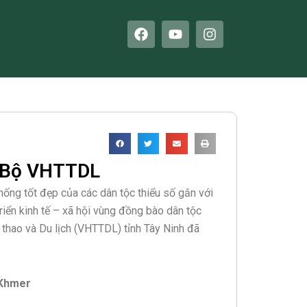
F
Y
I
a
o
n
c
u
s
e
t
t
b
u
a
o
b
g
o
e
r
k
a
m
a Bộ VHTTDL
thống tốt đẹp của các dân tộc thiểu số gắn với
triển kinh tế – xã hội vùng đồng bào dân tộc
 thao và Du lịch (VHTTDL) tỉnh Tây Ninh đã
 Khmer