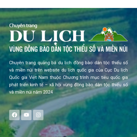
Chuyên trang quảng bá du lịch đồng bào dân tộc thiểu số
và miền núi trên website du lịch quốc gia của Cục Du lịch
Quốc gia Việt Nam thuộc Chương trình mục tiêu quốc gia
phát triển kinh tế – xã hội vùng đồng bào dân tộc thiểu số
và miền núi năm 2024
F
Y
I
a
o
n
c
u
s
e
t
t
b
u
a