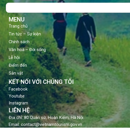
o
b
g
Search
o
e
r
k
a
m
MENU
Trang chủ
Tin tức – Sự kiện
Chính sách
Văn hoá – Đời sống
Lễ hội
Điểm đến
Sản vật
KẾT NỐI VỚI CHÚNG TÔI
Facebook
Youtube
Instagram
LIÊN HỆ
Địa chỉ: 80 Quán sứ, Hoàn Kiếm, Hà Nội
Email: contact@vietnamtourism.gov.vn