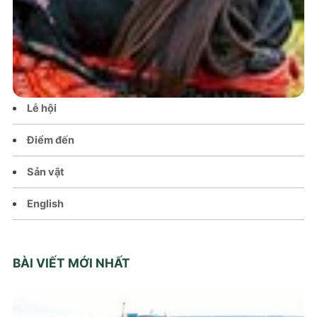
Tin tức – Sự kiện
Chính sách
Văn hoá – Đời sống
Lễ hội
Điểm đến
Sản vật
English
BÀI VIẾT MỚI NHẤT