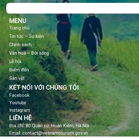
o
b
g
Search
o
e
r
k
a
m
MENU
Trang chủ
Tin tức – Sự kiện
Chính sách
Văn hoá – Đời sống
Lễ hội
Điểm đến
Sản vật
KẾT NỐI VỚI CHÚNG TÔI
Facebook
Youtube
Instagram
LIÊN HỆ
Địa chỉ: 80 Quán sứ, Hoàn Kiếm, Hà Nội
Email: contact@vietnamtourism.gov.vn