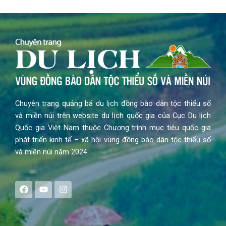
Chuyên trang quảng bá du lịch đồng bào dân tộc thiểu số
và miền núi trên website du lịch quốc gia của Cục Du lịch
Quốc gia Việt Nam thuộc Chương trình mục tiêu quốc gia
phát triển kinh tế – xã hội vùng đồng bào dân tộc thiểu số
và miền núi năm 2024
F
Y
I
a
o
n
c
u
s
e
t
t
b
u
a