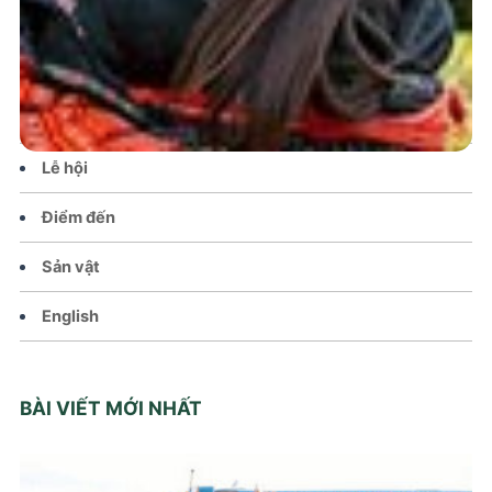
Tin tức – Sự kiện
Chính sách
Văn hoá – Đời sống
Lễ hội
Điểm đến
Sản vật
English
BÀI VIẾT MỚI NHẤT