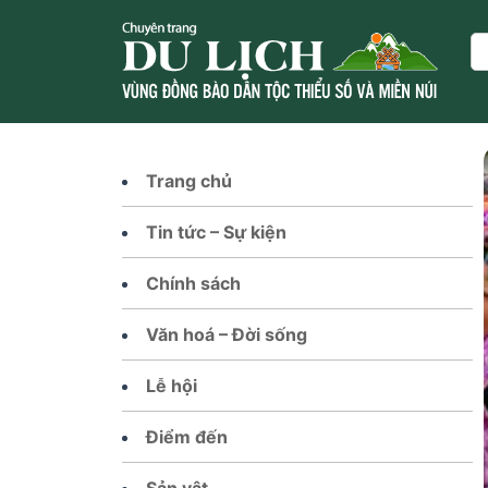
Skip
to
Se
content
Trang chủ
Tin tức – Sự kiện
Chính sách
Văn hoá – Đời sống
Lễ hội
Điểm đến
Sản vật