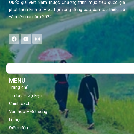
Quốc gia Việt Nam thuộc Chương trình mục tiêu quốc gia
phát triển kinh tế – xã hội vùng đồng bào dân tộc thiểu số
và miền núi năm 2024
F
Y
I
a
o
n
c
u
s
e
t
t
b
u
a
o
b
g
Search
o
e
r
k
a
m
MENU
Trang chủ
Tin tức – Sự kiện
Chính sách
Văn hoá – Đời sống
Lễ hội
Điểm đến