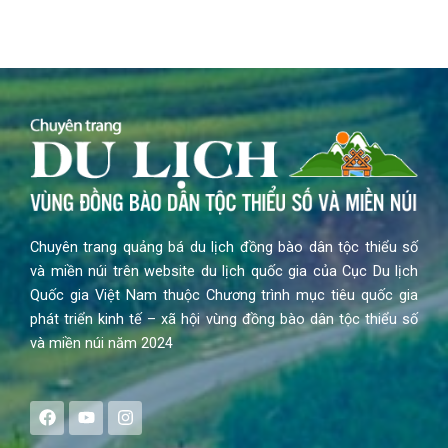
Chuyên trang quảng bá du lịch đồng bào dân tộc thiểu số
và miền núi trên website du lịch quốc gia của Cục Du lịch
Quốc gia Việt Nam thuộc Chương trình mục tiêu quốc gia
phát triển kinh tế – xã hội vùng đồng bào dân tộc thiểu số
và miền núi năm 2024
F
Y
I
a
o
n
c
u
s