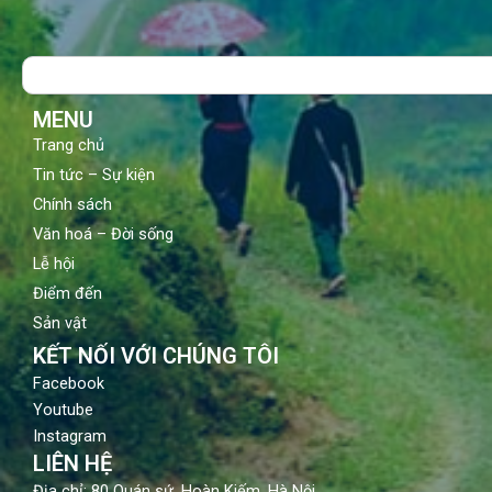
e
t
t
b
u
a
o
b
g
Search
o
e
r
k
a
m
MENU
Trang chủ
Tin tức – Sự kiện
Chính sách
Văn hoá – Đời sống
Lễ hội
Điểm đến
Sản vật
KẾT NỐI VỚI CHÚNG TÔI
Facebook
Youtube
Instagram
LIÊN HỆ
Địa chỉ: 80 Quán sứ, Hoàn Kiếm, Hà Nội