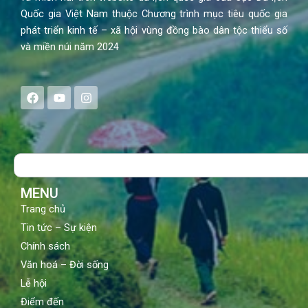
Quốc gia Việt Nam thuộc Chương trình mục tiêu quốc gia
phát triển kinh tế – xã hội vùng đồng bào dân tộc thiểu số
và miền núi năm 2024
F
Y
I
a
o
n
c
u
s
e
t
t
b
u
a
o
b
g
Search
o
e
r
k
a
m
MENU
Trang chủ
Tin tức – Sự kiện
Chính sách
Văn hoá – Đời sống
Lễ hội
Điểm đến