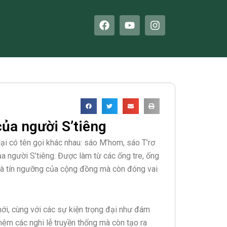
F
Y
I
a
o
n
c
u
s
e
t
t
b
u
a
o
b
g
o
e
r
k
a
m
ủa người S’tiêng
lại có tên gọi khác nhau: sáo M’hom, sáo T’rơ
của người S’tiêng. Được làm từ các ống tre, ống
h và tín ngưỡng của cộng đồng mà còn đóng vai
mới, cùng với các sự kiện trọng đại như đám
êm các nghi lễ truyền thống mà còn tạo ra