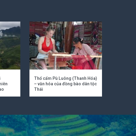
i
Thổ cẩm Pù Luông (Thanh Hóa)
hiên
– văn hóa của đồng bào dân tộc
ao
Thái