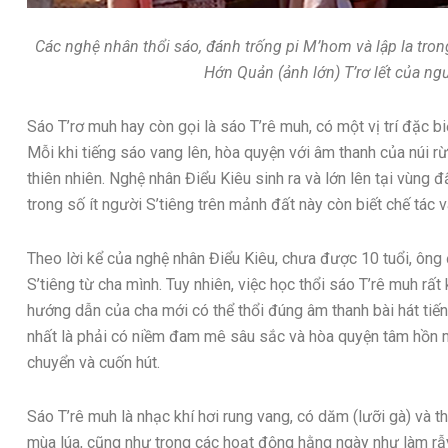
Các nghệ nhân thổi sáo, đánh trống pi M’hom và lập la tr
Hớn Quản (ảnh lớn) T’rơ lết của ngư
Sáo T’rơ muh hay còn gọi là sáo T’rê muh, có một vị trí đặc b
Mỗi khi tiếng sáo vang lên, hòa quyện với âm thanh của núi r
thiên nhiên. Nghệ nhân Điểu Kiêu sinh ra và lớn lên tại vùng đ
trong số ít người S’tiêng trên mảnh đất này còn biết chế tác 
Theo lời kể của nghệ nhân Điểu Kiêu, chưa được 10 tuổi, ông
S’tiêng từ cha mình. Tuy nhiên, việc học thổi sáo T’rê muh rấ
hướng dẫn của cha mới có thể thổi đúng âm thanh bài hát tiếng
nhất là phải có niềm đam mê sâu sắc và hòa quyện tâm hồn 
chuyển và cuốn hút.
Sáo T’rê muh là nhạc khí hơi rung vang, có dăm (lưỡi gà) và 
mùa lúa, cũng như trong các hoạt động hằng ngày như làm rẫy