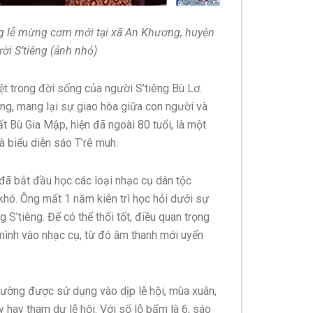
ong lễ mừng cơm mới tại xã An Khương, huyện
ời S’tiêng (ảnh nhỏ)
iệt trong đời sống của người S’tiêng Bù Lơ.
ừng, mang lại sự giao hòa giữa con người và
ất Bù Gia Mập, hiện đã ngoài 80 tuổi, là một
và biểu diễn sáo T’rê muh.
 đã bắt đầu học các loại nhạc cụ dân tộc
t khó. Ông mất 1 năm kiên trì học hỏi dưới sự
 S’tiêng. Để có thể thổi tốt, điều quan trọng
mình vào nhạc cụ, từ đó âm thanh mới uyển
thường được sử dụng vào dịp lễ hội, mùa xuân,
 hay tham dự lễ hội. Với số lỗ bấm là 6, sáo