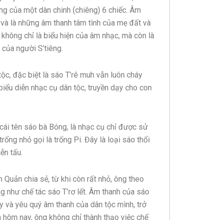
ếng của một dàn chinh (chiêng) 6 chiếc. Âm
ó và là những âm thanh tâm tình của mẹ đất và
 không chỉ là biểu hiện của âm nhạc, mà còn là
 của người S’tiêng.
tộc, đặc biệt là sáo T’rê muh vẫn luôn cháy
biểu diễn nhạc cụ dân tộc, truyền dạy cho con
 cái tên sáo bà Bóng, là nhạc cụ chỉ được sử
ống nhỏ gọi là trống Pi. Đây là loại sáo thổi
ễn tấu.
 Quản chia sẻ, từ khi còn rất nhỏ, ông theo
 như chế tác sáo T’rơ lết. Âm thanh của sáo
y và yêu quý âm thanh của dân tộc mình, trở
 hôm nay, ông không chỉ thành thạo việc chế