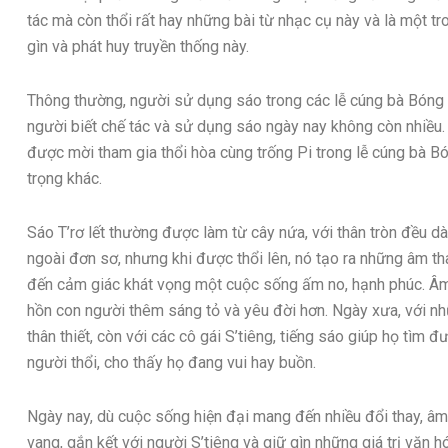
tác mà còn thổi rất hay những bài từ nhạc cụ này và là một tr
gìn và phát huy truyền thống này.
Thông thường, người sử dụng sáo trong các lễ cúng bà Bóng s
người biết chế tác và sử dụng sáo ngày nay không còn nhiều
được mời tham gia thổi hòa cùng trống Pi trong lễ cúng bà Bó
trọng khác.
Sáo T’rơ lết thường được làm từ cây nứa, với thân tròn đều d
ngoài đơn sơ, nhưng khi được thổi lên, nó tạo ra những âm th
đến cảm giác khát vọng một cuộc sống ấm no, hạnh phúc. Âm 
hồn con người thêm sáng tỏ và yêu đời hơn. Ngày xưa, với nhữ
thân thiết, còn với các cô gái S’tiêng, tiếng sáo giúp họ tìm
người thổi, cho thấy họ đang vui hay buồn.
Ngày nay, dù cuộc sống hiện đại mang đến nhiều đổi thay, âm
vang, gắn kết với người S’tiêng và giữ gìn những giá trị văn