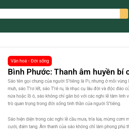
arch
Văn hoá - Đời sống
Bình Phước: Thanh âm huyền bí c
Sáo tên gọi chung của người S’tiêng là Pi, nhưng ở mỗi vùng 
muh, sáo T’rơ lết, sáo T’rê ru, là nhạc cụ lâu đời và độc đáo 
nứa hoặc lồ ô, sáo không chỉ gắn bó với các nghi lễ tâm lin
trò quan trọng trong đời sống tinh thần của người S’tiêng.
Sáo hiện diện trong các nghi lễ cầu mưa, trỉa lúa, mừng cơm 
cưới, đám tang. Âm thanh của sáo không chỉ làm phong phú th