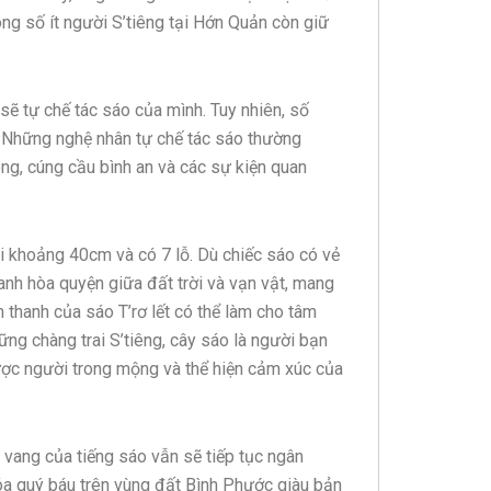
ong số ít người S’tiêng tại Hớn Quản còn giữ
ẽ tự chế tác sáo của mình. Tuy nhiên, số
. Những nghệ nhân tự chế tác sáo thường
ng, cúng cầu bình an và các sự kiện quan
ài khoảng 40cm và có 7 lỗ. Dù chiếc sáo có vẻ
anh hòa quyện giữa đất trời và vạn vật, mang
thanh của sáo T’rơ lết có thể làm cho tâm
ng chàng trai S’tiêng, cây sáo là người bạn
 được người trong mộng và thể hiện cảm xúc của
 vang của tiếng sáo vẫn sẽ tiếp tục ngân
 hóa quý báu trên vùng đất Bình Phước giàu bản