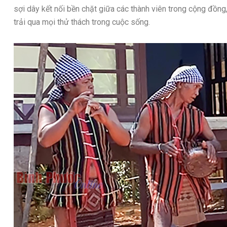
sợi dây kết nối bền chặt giữa các thành viên trong cộng đồng,
trải qua mọi thử thách trong cuộc sống.