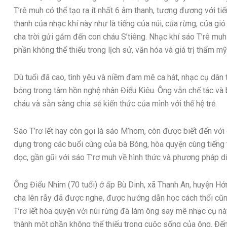
T’rê muh có thể tạo ra ít nhất 6 âm thanh, tương đương với ti
thanh của nhạc khí này như là tiếng của núi, của rừng, của gi
cha trời gửi gắm đến con cháu S’tiêng. Nhạc khí sáo T’rê muh
phần không thể thiếu trong lịch sử, văn hóa và giá trị thẩm mỹ
Dù tuổi đã cao, tình yêu và niềm đam mê ca hát, nhạc cụ dân 
bỏng trong tâm hồn nghệ nhân Điểu Kiêu. Ông vẫn chế tác và 
cháu và sẵn sàng chia sẻ kiến thức của mình với thế hệ trẻ.
Sáo T’rơ lết hay còn gọi là sáo M’hom, còn được biết đến với
dụng trong các buổi cúng của bà Bóng, hòa quyện cùng tiếng tr
dọc, gần gũi với sáo T’rơ muh về hình thức và phương pháp di
Ông Điểu Nhim (70 tuổi) ở ấp Bù Dinh, xã Thanh An, huyện Hớn
cha lên rẫy đã được nghe, được hướng dẫn học cách thổi cũng
T’rơ lết hòa quyện với núi rừng đã làm ông say mê nhạc cụ nà
thành một phần không thể thiếu trong cuộc sống của ông. Đến