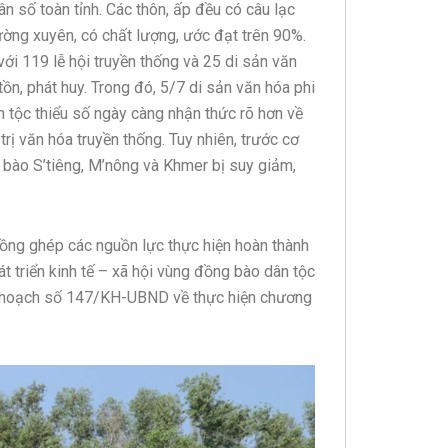
ân số toàn tỉnh. Các thôn, ấp đều có câu lạc
hường xuyên, có chất lượng, ước đạt trên 90%.
với 119 lễ hội truyền thống và 25 di sản văn
ồn, phát huy. Trong đó, 5/7 di sản văn hóa phi
 tộc thiểu số ngày càng nhận thức rõ hơn về
 trị văn hóa truyền thống. Tuy nhiên, trước cơ
g bào S’tiêng, M’nông và Khmer bị suy giảm,
lồng ghép các nguồn lực thực hiện hoàn thành
t triển kinh tế – xã hội vùng đồng bào dân tộc
Kế hoạch số 147/KH-UBND về thực hiện chương