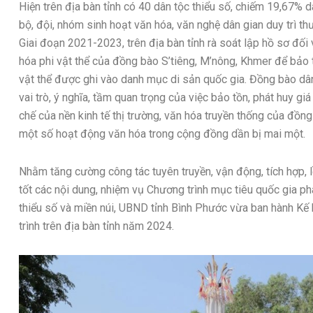
Hiện trên địa bàn tỉnh có 40 dân tộc thiểu số, chiếm 19,67% d
bộ, đội, nhóm sinh hoạt văn hóa, văn nghệ dân gian duy trì t
Giai đoạn 2021-2023, trên địa bàn tỉnh rà soát lập hồ sơ đối 
hóa phi vật thể của đồng bào S’tiêng, M’nông, Khmer để bảo t
vật thể được ghi vào danh mục di sản quốc gia. Đồng bào dân
vai trò, ý nghĩa, tầm quan trọng của việc bảo tồn, phát huy giá
chế của nền kinh tế thị trường, văn hóa truyền thống của đồn
một số hoạt động văn hóa trong cộng đồng dần bị mai một.
Nhằm tăng cường công tác tuyên truyền, vận động, tích hợp, 
tốt các nội dung, nhiệm vụ Chương trình mục tiêu quốc gia phá
thiểu số và miền núi, UBND tỉnh Bình Phước vừa ban hành 
trình trên địa bàn tỉnh năm 2024.