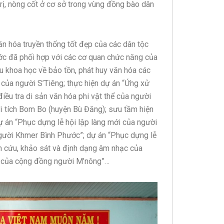
trị, nòng cốt ở cơ sở trong vùng đồng bào dân
văn hóa truyền thống tốt đẹp của các dân tộc
ước đã phối hợp với các cơ quan chức năng của
u khoa học về bảo tồn, phát huy văn hóa các
ể của người S’Tiêng; thực hiện dự án “Ứng xử
iều tra di sản văn hóa phi vật thể của người
di tích Bom Bo (huyện Bù Đăng); sưu tầm hiện
ự án “Phục dựng lễ hội lập làng mới của người
người Khmer Bình Phước”; dự án “Phục dựng lễ
 cứu, khảo sát và định dạng âm nhạc của
n của cộng đồng người M’nông”…