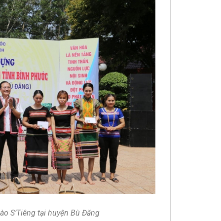
o S’Tiêng tại huyện Bù Đăng