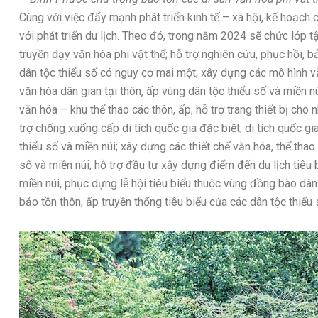
Cùng với việc đẩy mạnh phát triển kinh tế – xã hội, kế hoạch
với phát triển du lịch. Theo đó, trong năm 2024 sẽ chức lớp 
truyền dạy văn hóa phi vật thể; hỗ trợ nghiên cứu, phục hồi, bả
dân tộc thiểu số có nguy cơ mai một; xây dựng các mô hình vă
văn hóa dân gian tại thôn, ấp vùng dân tộc thiểu số và miền n
văn hóa – khu thể thao các thôn, ấp; hỗ trợ trang thiết bị cho 
trợ chống xuống cấp di tích quốc gia đặc biệt, di tích quốc gi
thiểu số và miền núi; xây dựng các thiết chế văn hóa, thể thao
số và miền núi; hỗ trợ đầu tư xây dựng điểm đến du lịch tiêu
miền núi, phục dựng lễ hội tiêu biểu thuộc vùng đồng bào dân 
bảo tồn thôn, ấp truyền thống tiêu biểu của các dân tộc thiểu 