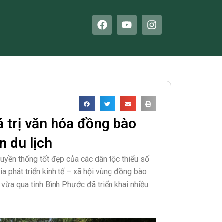
F
Y
I
a
o
n
c
u
s
e
t
t
b
u
a
o
b
g
o
e
r
k
a
m
á trị văn hóa đồng bào
n du lịch
truyền thống tốt đẹp của các dân tộc thiểu số
ia phát triển kinh tế – xã hội vùng đồng bào
 vừa qua tỉnh Bình Phước đã triển khai nhiều