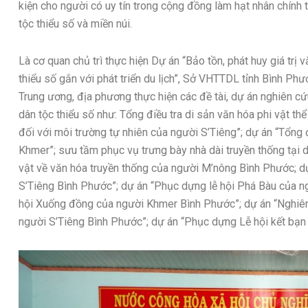
kiện cho người có uy tín trong cộng đồng làm hạt nhân chính 
tộc thiểu số và miền núi.
Là cơ quan chủ trì thực hiện Dự án “Bảo tồn, phát huy giá trị 
thiểu số gắn với phát triển du lịch”, Sở VHTTDL tỉnh Bình Ph
Trung ương, địa phương thực hiện các đề tài, dự án nghiên cứ
dân tộc thiểu số như: Tổng điều tra di sản văn hóa phi vật th
đối với môi trường tự nhiên của người S’Tiêng”; dự án “Tổng đ
Khmer”; sưu tầm phục vụ trưng bày nhà dài truyền thống tại 
vật về văn hóa truyền thống của người M’nông Bình Phước; d
S’Tiêng Bình Phước”; dự án “Phục dựng lễ hội Phá Bàu của 
hội Xuống đồng của người Khmer Bình Phước”; dự án “Nghiên
người S’Tiêng Bình Phước”; dự án “Phục dựng Lễ hội kết bạ