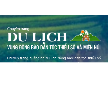
Chuyên trang quảng bá du lịch đồng bào dân tộc thiểu số
và miền núi trên website du lịch quốc gia của Cục Du lịch
Quốc gia Việt Nam thuộc Chương trình mục tiêu quốc gia
phát triển kinh tế – xã hội vùng đồng bào dân tộc thiểu số
và miền núi năm 2024
F
Y
I
a
o
n
c
u
s