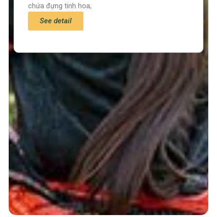
chứa đựng tinh hoa,
See detail
Trang chủ
Tin tức – Sự kiện
Chính sách
Văn hoá – Đời sống
Lễ hội
Điểm đến
Sản vật