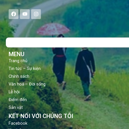
F
Y
I
a
o
n
c
u
s
e
t
t
b
u
a
o
b
g
Search
o
e
r
k
a
m
MENU
Trang chủ
Tin tức – Sự kiện
Chính sách
Văn hoá – Đời sống
Lễ hội
Điểm đến
Sản vật
KẾT NỐI VỚI CHÚNG TÔI
Facebook