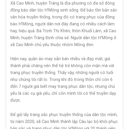
Xã Cao Minh, huyện Tràng là địa phương có đa số đông
đồng bào dân tộc H’Mông sinh sống. Để bảo tồn bản sắc
văn hóa truyền thống, trong đó có trang phục của đồng
bào H’Mông, người dân nơi đây đang có nhiều cách làm
hay, hiệu quả. Bà Trịnh Thị Khén, thôn Khuổi Làm, xã Cao
Minh, huyện Tràng Định chia sẻ: Người dân tộc H’Mông ở
xã Cao Minh chủ yếu thuộc nhóm Mông đen.
Hiện nay, quần áo may sẵn bán nhiều và đẹp mắt, giá
thành phải chăng nên thế hệ trẻ không còn mặn mà với
trang phục truyền thống. Thấy vậy, những người có tuổi
như chúng tôi rất lo. Trong khi đó trong thôn chỉ còn 6
đến 7 người già biết may trang phục dân tộc, nhưng chủ
yếu là các cụ già yếu, chỉ còn mình tôi có thể truyền dạy
được.
Để giữ lấy trang sắc phục truyền thống của dân tộc mình,
từ năm 2020, xã Cao Minh thành lập Câu lạc bộ khôi phục
bản sắc và trang phục dân tộc H’Mông với 20 thành viên.