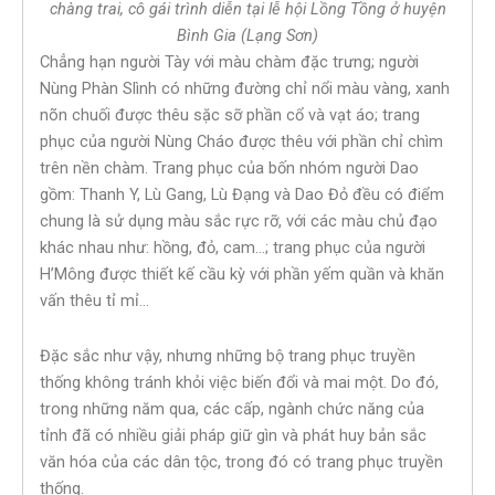
chàng trai, cô gái trình diễn tại lễ hội Lồng Tồng ở huyện
Bình Gia (Lạng Sơn)
Chẳng hạn người Tày với màu chàm đặc trưng; người
Nùng Phàn Slình có những đường chỉ nổi màu vàng, xanh
nõn chuối được thêu sặc sỡ phần cổ và vạt áo; trang
phục của người Nùng Cháo được thêu với phần chỉ chìm
trên nền chàm. Trang phục của bốn nhóm người Dao
gồm: Thanh Y, Lù Gang, Lù Đạng và Dao Đỏ đều có điểm
chung là sử dụng màu sắc rực rỡ, với các màu chủ đạo
khác nhau như: hồng, đỏ, cam…; trang phục của người
H’Mông được thiết kế cầu kỳ với phần yếm quần và khăn
vấn thêu tỉ mỉ…
Đặc sắc như vậy, nhưng những bộ trang phục truyền
thống không tránh khỏi việc biến đổi và mai một. Do đó,
trong những năm qua, các cấp, ngành chức năng của
tỉnh đã có nhiều giải pháp giữ gìn và phát huy bản sắc
văn hóa của các dân tộc, trong đó có trang phục truyền
thống.