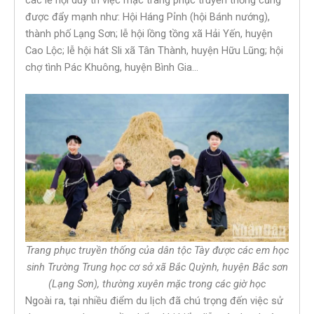
các lễ hội duy trì việc mặc trang phục truyền thống cũng
được đẩy mạnh như: Hội Háng Pỉnh (hội Bánh nướng),
thành phố Lạng Sơn; lễ hội lồng tồng xã Hải Yến, huyện
Cao Lộc; lễ hội hát Sli xã Tân Thành, huyện Hữu Lũng; hội
chợ tình Pác Khuông, huyện Bình Gia…
Trang phục truyền thống của dân tộc Tày được các em học
sinh Trường Trung học cơ sở xã Bắc Quỳnh, huyện Bắc sơn
(Lạng Sơn), thường xuyên mặc trong các giờ học
Ngoài ra, tại nhiều điểm du lịch đã chú trọng đến việc sử