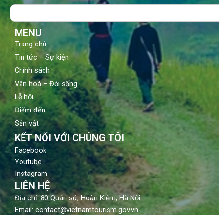
o
b
g
Search
o
e
r
k
a
m
MENU
Trang chủ
Tin tức – Sự kiện
Chính sách
Văn hoá – Đời sống
Lễ hội
Điểm đến
Sản vật
KẾT NỐI VỚI CHÚNG TÔI
Facebook
Youtube
Instagram
LIÊN HỆ
Địa chỉ: 80 Quán sứ, Hoàn Kiếm, Hà Nội
Email: contact@vietnamtourism.gov.vn