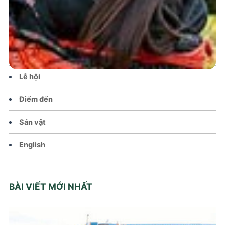
Tin tức – Sự kiện
Chính sách
Văn hoá – Đời sống
Lễ hội
Điểm đến
Sản vật
English
BÀI VIẾT MỚI NHẤT