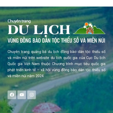
Chuyên trang quảng bá du lịch đồng bào dân tộc thiểu số
và miền núi trên website du lịch quốc gia của Cục Du lịch
Quốc gia Việt Nam thuộc Chương trình mục tiêu quốc gia
phát triển kinh tế – xã hội vùng đồng bào dân tộc thiểu số
và miền núi năm 2024
F
Y
I
a
o
n
c
u
s
e
t
t
b
u
a