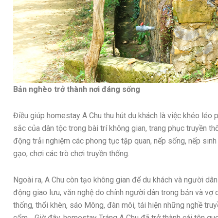
Bản nghèo trở thành nơi đáng sống
Điều giúp homestay A Chu thu hút du khách là việc khéo léo 
sắc của dân tộc trong bài trí không gian, trang phục truyền th
động trải nghiệm các phong tục tập quan, nếp sống, nếp sin
gạo, chơi các trò chơi truyền thống.
Ngoài ra, A Chu còn tạo không gian để du khách và người dâ
động giao lưu, văn nghệ do chính người dân trong bản và vợ c
thống, thổi khèn, sáo Mông, đàn môi, tái hiện những nghề truy
cẩm… Giờ đây, homestay Tráng A Chu đã trở thành cái tên quen