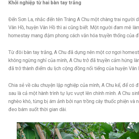
Khởi nghiệp từ hai bàn tay trắng
Đến Sơn La, nhắc đến tên Tráng A Chu một chàng trai người d
Vân Hồ, huyện Vân Hồ thì ai cũng biết. Một người đam mê làm
homestay mang đậm phong cách văn hóa truyền thống của 
Từ đôi bàn tay trắng, A Chu đã dựng nên một cơ ngơi homesta
không ngừng nghỉ của mình, A Chu trở đã truyền cảm hứng làm 
đã trở thành điểm du lịch cộng đồng nổi tiếng của huyện Vân 
Chia sẻ về câu chuyện lập nghiệp của mình, A Chu kể, để có 
sau là cả một hành trình tự lực vượt lên chính mình. A Chu si
nghèo khó, từng bị ám ảnh bởi nạn trồng cây thuốc phiện và ng
đeo bám suốt thời gian dài.