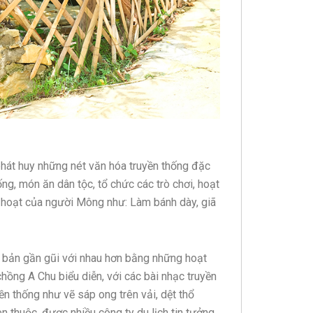
phát huy những nét văn hóa truyền thống đặc
ống, món ăn dân tộc, tổ chức các trò chơi, hoạt
h hoạt của người Mông như: Làm bánh dày, giã
n bản gần gũi với nhau hơn bằng những hoạt
hồng A Chu biểu diễn, với các bài nhạc truyền
ền thống như vẽ sáp ong trên vải, dệt thổ
 thuộc, được nhiều công ty du lịch tin tưởng,