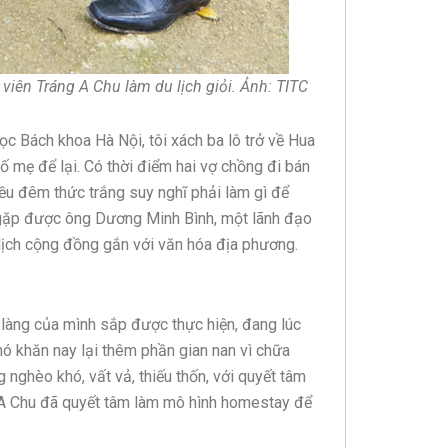
ên Tráng A Chu làm du lịch giỏi. Ảnh: TITC
ọc Bách khoa Hà Nội, tôi xách ba lô trở về Hua
ố mẹ để lại. Có thời điểm hai vợ chồng đi bán
iều đêm thức trắng suy nghĩ phải làm gì để
n gặp được ông Dương Minh Bình, một lãnh đạo
 lịch cộng đồng gắn với văn hóa địa phương.
làng của mình sắp được thực hiện, đang lúc
hó khăn nay lại thêm phần gian nan vì chữa
 nghèo khó, vất vả, thiếu thốn, với quyết tâm
 A Chu đã quyết tâm làm mô hình homestay để