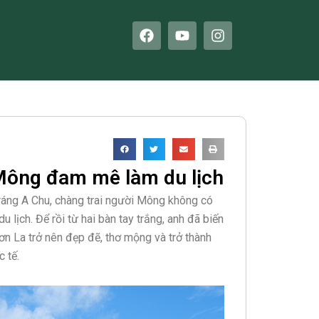
F
Y
I
a
o
n
c
u
s
e
t
t
b
u
a
o
b
g
o
e
r
k
a
m
 Mông đam mê làm du lịch
ráng A Chu, chàng trai người Mông không có
 lịch. Để rồi từ hai bàn tay trắng, anh đã biến
ơn La trở nên đẹp đẽ, thơ mộng và trở thành
 tế.