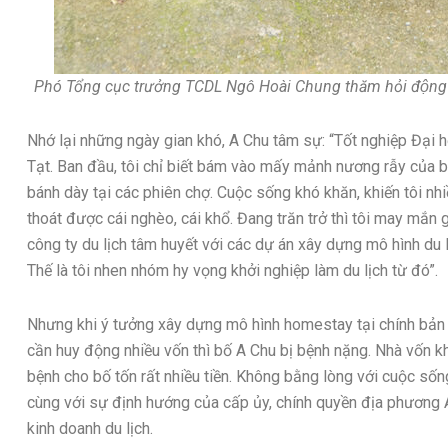
Phó Tổng cục trưởng TCDL Ngô Hoài Chung thăm hỏi động vi
Nhớ lại những ngày gian khó, A Chu tâm sự: “Tốt nghiệp Đại h
Tạt. Ban đầu, tôi chỉ biết bám vào mấy mảnh nương rẫy của b
bánh dày tại các phiên chợ. Cuộc sống khó khăn, khiến tôi nh
thoát được cái nghèo, cái khổ. Đang trăn trở thì tôi may mắ
công ty du lịch tâm huyết với các dự án xây dựng mô hình du
Thế là tôi nhen nhóm hy vọng khởi nghiệp làm du lịch từ đó”.
Nhưng khi ý tưởng xây dựng mô hình homestay tại chính bản 
cần huy động nhiều vốn thì bố A Chu bị bệnh nặng. Nhà vốn k
bệnh cho bố tốn rất nhiều tiền. Không bằng lòng với cuộc sống
cùng với sự định hướng của cấp ủy, chính quyền địa phương
kinh doanh du lịch.