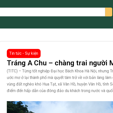
arch
Tin tức - Sự kiện
Tráng A Chu – chàng trai người
(TITC) – Từng tốt nghiệp Đại học Bách Khoa Hà Nội, nhưng T
ước mơ ở lại thành phố mà quyết tâm trở về với bản làng làm du
vùng đất nghèo khó Hua Tạt, xã Vân Hồ, huyện Vân Hồ, tỉnh S
điểm đến hấp dẫn của đông đảo du khách trong nước và quốc