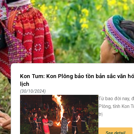
Kon Tum: Kon Plông bảo tồn bản sắc văn hóa
lịch
30/10/2024
Từ bao đời nay,
Plông, tỉnh Kon T
trị
See detail