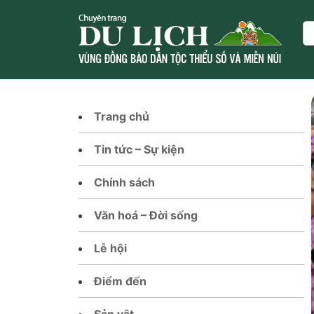
Skip
to
Se
content
Trang chủ
Tin tức – Sự kiện
Chính sách
Văn hoá – Đời sống
Lễ hội
Điểm đến
Sản vật