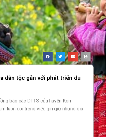
 dân tộc gắn với phát triển du
 đồng bào các DTTS của huyện Kon
um luôn coi trọng việc gìn giữ những giá