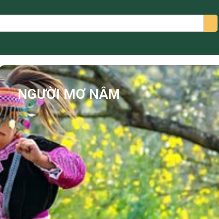
arch
NGƯỜI MƠ NÂM