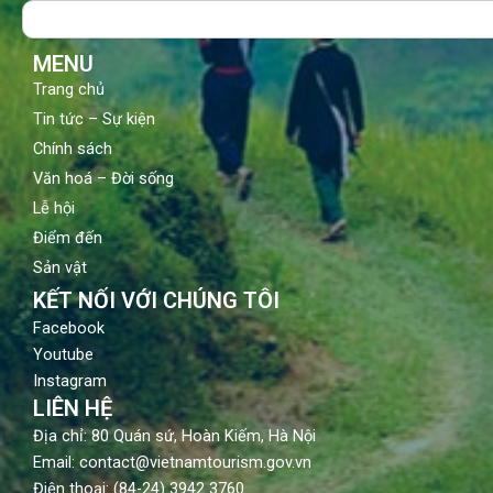
Search
o
e
r
k
a
m
MENU
Trang chủ
Tin tức – Sự kiện
Chính sách
Văn hoá – Đời sống
Lễ hội
Điểm đến
Sản vật
KẾT NỐI VỚI CHÚNG TÔI
Facebook
Youtube
Instagram
LIÊN HỆ
Địa chỉ: 80 Quán sứ, Hoàn Kiếm, Hà Nội
Email: contact@vietnamtourism.gov.vn
Điện thoại: (84-24) 3942 3760