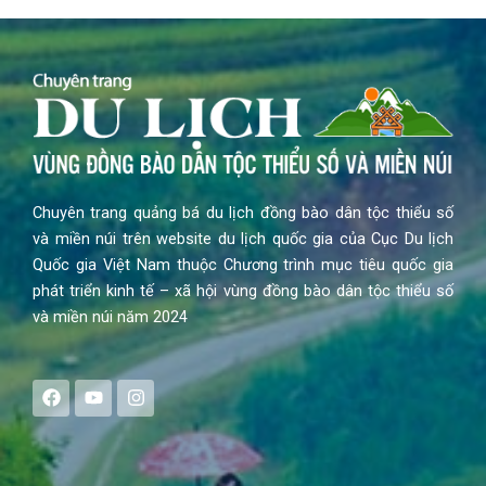
Chuyên trang quảng bá du lịch đồng bào dân tộc thiểu số
và miền núi trên website du lịch quốc gia của Cục Du lịch
Quốc gia Việt Nam thuộc Chương trình mục tiêu quốc gia
phát triển kinh tế – xã hội vùng đồng bào dân tộc thiểu số
và miền núi năm 2024
F
Y
I
a
o
n
c
u
s
e
t
t
b
u
a
o
b
g