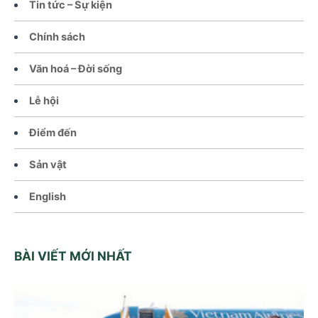
Tin tức – Sự kiện
Chính sách
Văn hoá – Đời sống
Lễ hội
Điểm đến
Sản vật
English
BÀI VIẾT MỚI NHẤT