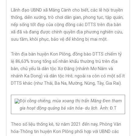
Lãnh đạo UBND xã Măng Cành cho biết, các lễ hội truyền
thống, diễn xướng, trò chơi dân gian, phong tục, tập quán,
nếp sống tốt đẹp của cộng đồng các DTTS trên địa bàn
xã đã và đang được chính quyền địa phương nghiên cứu,
sưu tầm, khôi phục, bảo vệ để không bị mai một.
Trên địa bàn huyện Kon Plông, đồng bào DTTS chiếm tỷ
lệ 86,63% trong tổng số nhân khẩu thường trú trên địa
bàn, chủ yếu là dân tộc Xơ Đăng (nhánh Mơ Nâm và
nhánh Ka Dong) và dân tộc Hrê; ngoài ra còn có một số ít
DTTS khác (như Thái, Ba Na, Mường, Nùng, Tày, Gia Rai).
Đội cồng chiêng, múa xoang thị trấn Măng Đen tham
gia hoạt động quảng bá văn hóa- du lịch.
Ảnh: Đ.T
Theo số liệu thống kê, từ năm 2021 đến nay, Phòng Văn
hóa-Thông tin huyện Kon Plông phối hợp với UBND các