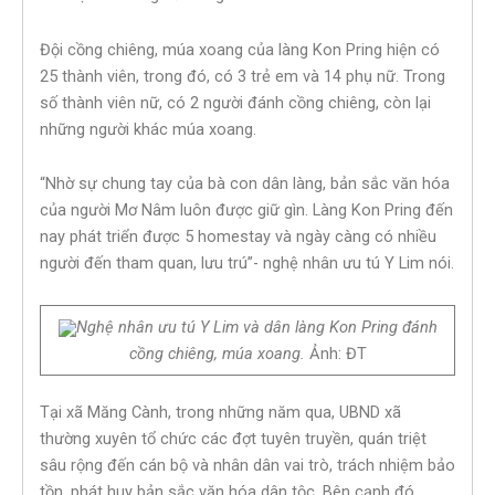
Đội cồng chiêng, múa xoang của làng Kon Pring hiện có
25 thành viên, trong đó, có 3 trẻ em và 14 phụ nữ. Trong
số thành viên nữ, có 2 người đánh cồng chiêng, còn lại
những người khác múa xoang.
“Nhờ sự chung tay của bà con dân làng, bản sắc văn hóa
của người Mơ Nâm luôn được giữ gìn. Làng Kon Pring đến
nay phát triển được 5 homestay và ngày càng có nhiều
người đến tham quan, lưu trú”- nghệ nhân ưu tú Y Lim nói.
Nghệ nhân ưu tú Y Lim và dân làng Kon Pring đánh
cồng chiêng, múa xoang.
Ảnh: ĐT
Tại xã Măng Cành, trong những năm qua, UBND xã
thường xuyên tổ chức các đợt tuyên truyền, quán triệt
sâu rộng đến cán bộ và nhân dân vai trò, trách nhiệm bảo
tồn, phát huy bản sắc văn hóa dân tộc. Bên cạnh đó,