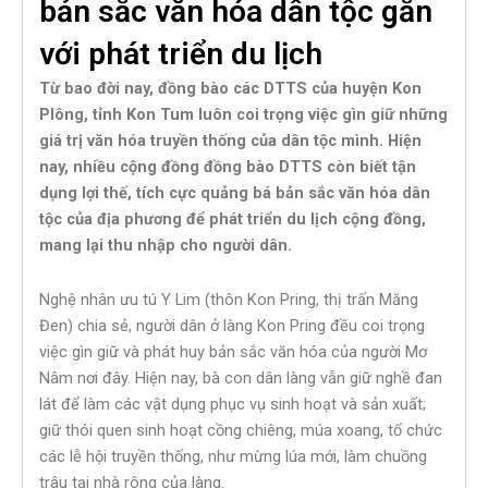
bản sắc văn hóa dân tộc gắn
với phát triển du lịch
Từ bao đời nay, đồng bào các DTTS của huyện Kon
Plông, tỉnh Kon Tum
luôn coi trọng việc gìn giữ những
giá trị văn hóa truyền thống của dân tộc mình. Hiện
nay, nhiều cộng đồng đồng bào DTTS còn biết tận
dụng lợi thế, tích cực quảng bá bản sắc văn hóa dân
tộc của địa phương để phát triển du lịch cộng đồng,
mang lại thu nhập cho người dân.
Nghệ nhân ưu tú Y Lim (thôn Kon Pring, thị trấn Măng
Đen) chia sẻ, người dân ở làng Kon Pring đều coi trọng
việc gìn giữ và phát huy bản sắc văn hóa của người Mơ
Nâm nơi đây. Hiện nay, bà con dân làng vẫn giữ nghề đan
lát để làm các vật dụng phục vụ sinh hoạt và sản xuất;
giữ thói quen sinh hoạt cồng chiêng, múa xoang, tổ chức
các lễ hội truyền thống, như mừng lúa mới, làm chuồng
trâu tại nhà rông của làng.