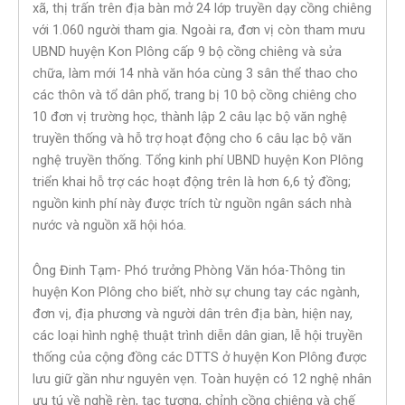
xã, thị trấn trên địa bàn mở 24 lớp truyền dạy cồng chiêng
với 1.060 người tham gia. Ngoài ra, đơn vị còn tham mưu
UBND huyện Kon Plông cấp 9 bộ cồng chiêng và sửa
chữa, làm mới 14 nhà văn hóa cùng 3 sân thể thao cho
các thôn và tổ dân phố, trang bị 10 bộ cồng chiêng cho
10 đơn vị trường học, thành lập 2 câu lạc bộ văn nghệ
truyền thống và hỗ trợ hoạt động cho 6 câu lạc bộ văn
nghệ truyền thống. Tổng kinh phí UBND huyện Kon Plông
triển khai hỗ trợ các hoạt động trên là hơn 6,6 tỷ đồng;
nguồn kinh phí này được trích từ nguồn ngân sách nhà
nước và nguồn xã hội hóa.
Ông Đinh Tạm- Phó trưởng Phòng Văn hóa-Thông tin
huyện Kon Plông cho biết, nhờ sự chung tay các ngành,
đơn vị, địa phương và người dân trên địa bàn, hiện nay,
các loại hình nghệ thuật trình diễn dân gian, lễ hội truyền
thống của cộng đồng các DTTS ở huyện Kon Plông được
lưu giữ gần như nguyên vẹn. Toàn huyện có 12 nghệ nhân
ưu tú về nghề rèn, tạc tượng, chỉnh cồng chiêng và chế