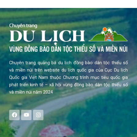
Chuyên trang quảng bá du lịch đồng bào dân tộc thiểu số
và miền núi trên website du lịch quốc gia của Cục Du lịch
Quốc gia Việt Nam thuộc Chương trình mục tiêu quốc gia
phát triển kinh tế – xã hội vùng đồng bào dân tộc thiểu số
và miền núi năm 2024
F
Y
I
a
o
n
c
u
s
e
t
t
b
u
a