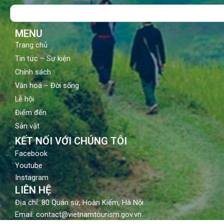
o
b
g
Search
o
e
r
k
a
m
MENU
Trang chủ
Tin tức – Sự kiện
Chính sách
Văn hoá – Đời sống
Lễ hội
Điểm đến
Sản vật
KẾT NỐI VỚI CHÚNG TÔI
Facebook
Youtube
Instagram
LIÊN HỆ
Địa chỉ: 80 Quán sứ, Hoàn Kiếm, Hà Nội
Email: contact@vietnamtourism.gov.vn