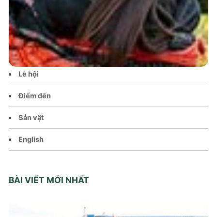
Tin tức – Sự kiện
Chính sách
Văn hoá – Đời sống
Lễ hội
Điểm đến
Sản vật
English
BÀI VIẾT MỚI NHẤT