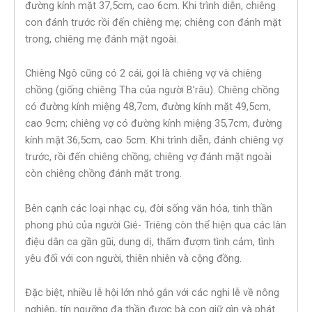
đường kính mặt 37,5cm, cao 6cm. Khi trình diễn, chiêng
con đánh trước rồi đến chiêng mẹ; chiêng con đánh mặt
trong, chiêng mẹ đánh mặt ngoài.
Chiêng Ngô cũng có 2 cái, gọi là chiêng vợ và chiêng
chồng (giống chiêng Tha của người B’râu). Chiêng chồng
có đường kính miệng 48,7cm, đường kính mặt 49,5cm,
cao 9cm; chiêng vợ có đường kính miệng 35,7cm, đường
kính mặt 36,5cm, cao 5cm. Khi trình diễn, đánh chiêng vợ
trước, rồi đến chiêng chồng; chiêng vợ đánh mặt ngoài
còn chiêng chồng đánh mặt trong.
Bên cạnh các loại nhạc cụ, đời sống văn hóa, tinh thần
phong phú của người Gié- Triêng còn thể hiện qua các làn
điệu dân ca gần gũi, dung dị, thấm đượm tình cảm, tình
yêu đối với con người, thiên nhiên và cộng đồng.
Đặc biệt, nhiều lễ hội lớn nhỏ gắn với các nghi lễ về nông
nghiệp, tín ngưỡng đa thần được bà con giữ gìn và phát