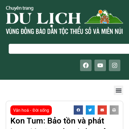
Skip
to
content
Search
F
Y
I
a
o
n
c
u
s
e
t
t
b
u
a
Me
o
b
g
o
e
r
k
a
m
Văn hoá - Đời sống
Kon Tum: Bảo tồn và phát