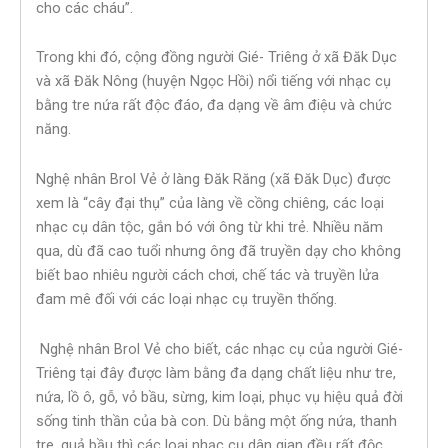
cho các cháu”.
Trong khi đó, cộng đồng người Gié- Triêng ở xã Đăk Dục
và xã Đăk Nông (huyện Ngọc Hồi) nổi tiếng với nhạc cụ
bằng tre nứa rất độc đáo, đa dạng về âm điệu và chức
năng.
Nghệ nhân Brol Vẻ ở làng Đăk Răng (xã Đăk Dục) được
xem là “cây đại thụ” của làng về cồng chiêng, các loại
nhạc cụ dân tộc, gắn bó với ông từ khi trẻ. Nhiều năm
qua, dù đã cao tuổi nhưng ông đã truyền dạy cho không
biết bao nhiêu người cách chơi, chế tác và truyền lửa
đam mê đối với các loại nhạc cụ truyền thống.
Nghệ nhân Brol Vẻ cho biết, các nhạc cụ của người Gié-
Triêng tại đây được làm bằng đa dạng chất liệu như tre,
nứa, lồ ô, gỗ, vỏ bầu, sừng, kim loại, phục vụ hiệu quả đời
sống tinh thần của bà con. Dù bằng một ống nứa, thanh
tre, quả bầu thì các loại nhạc cụ dân gian đều rất độc