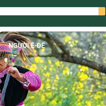
arch
NGƯỜI Ê-ĐÊ