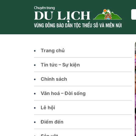
Skip
to
Se
content
Trang chủ
Tin tức – Sự kiện
Chính sách
Văn hoá – Đời sống
Lễ hội
Điểm đến
Sản vật