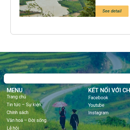
See detail
Search
MENU
KẾT NỐI VỚI C
Trang chủ
Facebook
Tin tức – Sự kiện
Youtube
Chính sách
Instagram
Văn hoá – Đời sống
Lễ hội