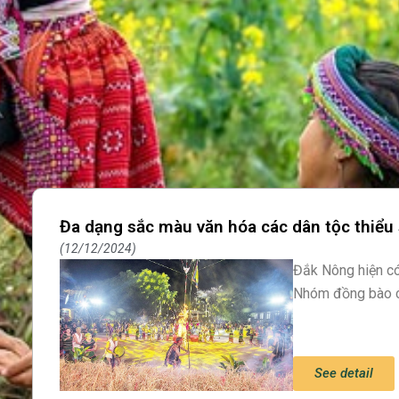
Đa dạng sắc màu văn hóa các dân tộc thiểu
12/12/2024
Đắk Nông hiện có
Nhóm đồng bào c
See detail