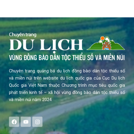
Chuyên trang quảng bá du lịch đồng bào dân tộc thiểu số
và miền núi trên website du lịch quốc gia của Cục Du lịch
Quốc gia Việt Nam thuộc Chương trình mục tiêu quốc gia
phát triển kinh tế – xã hội vùng đồng bào dân tộc thiểu số
và miền núi năm 2024
F
Y
I
a
o
n
c
u
s