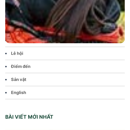
Trang chủ
Tin tức – Sự kiện
Chính sách
Văn hoá – Đời sống
Lễ hội
Điểm đến
Sản vật
English
BÀI VIẾT MỚI NHẤT