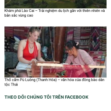
Khám phá Lào Cai – Trải nghiệm du lịch gắn với thiên nhiên và
bản sắc vùng cao
Thổ cẩm Pù Luông (Thanh Hóa) – văn hóa của đồng bào dân
tộc Thái
THEO DÕI CHÚNG TÔI TRÊN FACEBOOK