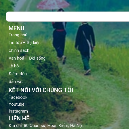
e
t
t
b
u
a
o
b
g
Search
o
e
r
k
a
m
MENU
Trang chủ
Tin tức – Sự kiện
Chính sách
Văn hoá – Đời sống
Lễ hội
Điểm đến
Sản vật
KẾT NỐI VỚI CHÚNG TÔI
Facebook
Youtube
Instagram
LIÊN HỆ
Địa chỉ: 80 Quán sứ, Hoàn Kiếm, Hà Nội