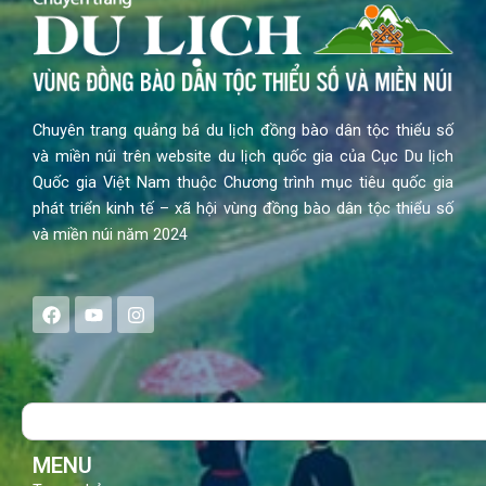
Chuyên trang quảng bá du lịch đồng bào dân tộc thiểu số
và miền núi trên website du lịch quốc gia của Cục Du lịch
Quốc gia Việt Nam thuộc Chương trình mục tiêu quốc gia
phát triển kinh tế – xã hội vùng đồng bào dân tộc thiểu số
và miền núi năm 2024
F
Y
I
a
o
n
c
u
s
e
t
t
b
u
a
o
b
g
Search
o
e
r
k
a
m
MENU