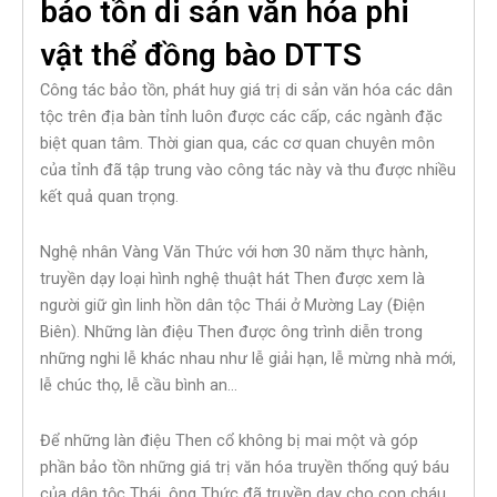
bảo tồn di sản văn hóa phi
vật thể đồng bào DTTS
Công tác bảo tồn, phát huy giá trị di sản văn hóa các dân
tộc trên địa bàn tỉnh luôn được các cấp, các ngành đặc
biệt quan tâm. Thời gian qua, các cơ quan chuyên môn
của tỉnh đã tập trung vào công tác này và thu được nhiều
kết quả quan trọng.
Nghệ nhân Vàng Văn Thức với hơn 30 năm thực hành,
truyền dạy loại hình nghệ thuật hát Then được xem là
người giữ gìn linh hồn dân tộc Thái ở Mường Lay (Điện
Biên). Những làn điệu Then được ông trình diễn trong
những nghi lễ khác nhau như lễ giải hạn, lễ mừng nhà mới,
lễ chúc thọ, lễ cầu bình an…
Để những làn điệu Then cổ không bị mai một và góp
phần bảo tồn những giá trị văn hóa truyền thống quý báu
của dân tộc Thái, ông Thức đã truyền dạy cho con cháu