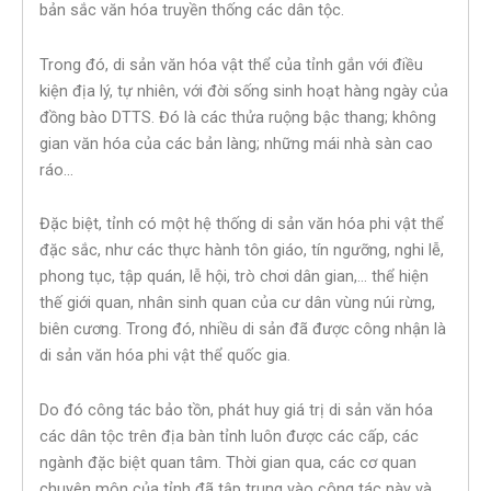
bản sắc văn hóa truyền thống các dân tộc.
Trong đó, di sản văn hóa vật thể của tỉnh gắn với điều
kiện địa lý, tự nhiên, với đời sống sinh hoạt hàng ngày của
đồng bào DTTS. Đó là các thửa ruộng bậc thang; không
gian văn hóa của các bản làng; những mái nhà sàn cao
ráo…
Đặc biệt, tỉnh có một hệ thống di sản văn hóa phi vật thể
đặc sắc, như các thực hành tôn giáo, tín ngưỡng, nghi lễ,
phong tục, tập quán, lễ hội, trò chơi dân gian,… thể hiện
thế giới quan, nhân sinh quan của cư dân vùng núi rừng,
biên cương. Trong đó, nhiều di sản đã được công nhận là
di sản văn hóa phi vật thể quốc gia.
Do đó công tác bảo tồn, phát huy giá trị di sản văn hóa
các dân tộc trên địa bàn tỉnh luôn được các cấp, các
ngành đặc biệt quan tâm. Thời gian qua, các cơ quan
chuyên môn của tỉnh đã tập trung vào công tác này và