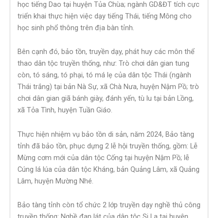
học tiếng Dao tại huyện Tủa Chùa; ngành GD&ĐT tích cực
triển khai thực hiện việc dạy tiếng Thái, tiếng Mông cho
học sinh phổ thông trên địa bàn tỉnh.
Bên cạnh đó, bảo tồn, truyền dạy, phát huy các môn thể
thao dân tộc truyền thống, như: Trò chơi dân gian tung
còn, tó sáng, tó phại, tó má lẹ của dân tộc Thái (ngành
Thái trắng) tại bản Nà Sự, xã Chà Nưa, huyện Nậm Pồ; trò
chơi dân gian giã bánh giày, đánh yến, tù lu tại bản Lồng,
xã Tỏa Tình, huyện Tuần Giáo.
Thực hiện nhiệm vụ bảo tồn di sản, năm 2024, Bảo tàng
tỉnh đã bảo tồn, phục dựng 2 lễ hội truyền thống, gồm: Lễ
Mừng cơm mới của dân tộc Cống tại huyện Nậm Pồ; lễ
Cúng lá lúa của dân tộc Kháng, bản Quảng Lâm, xã Quảng
Lâm, huyện Mường Nhé.
Bảo tàng tỉnh còn tổ chức 2 lớp truyền dạy nghề thủ công
truyền thống: Nghề đan lát của dân tộc Si La tại huyện