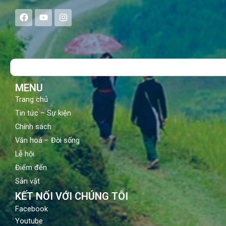
F
Y
I
a
o
n
c
u
s
e
t
t
b
u
a
o
b
g
Search
o
e
r
k
a
m
MENU
Trang chủ
Tin tức – Sự kiện
Chính sách
Văn hoá – Đời sống
Lễ hội
Điểm đến
Sản vật
KẾT NỐI VỚI CHÚNG TÔI
Facebook
Youtube