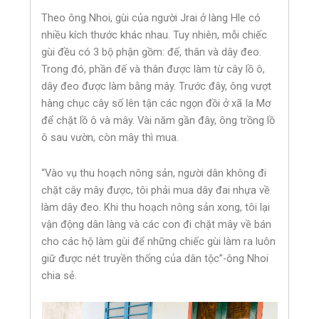
Theo ông Nhoi, gùi của người Jrai ở làng Hle có
nhiều kích thước khác nhau. Tuy nhiên, mỗi chiếc
gùi đều có 3 bộ phận gồm: đế, thân và dây đeo.
Trong đó, phần đế và thân được làm từ cây lồ ô,
dây đeo được làm bằng mây. Trước đây, ông vượt
hàng chục cây số lên tận các ngọn đồi ở xã Ia Mơ
để chặt lồ ô và mây. Vài năm gần đây, ông trồng lồ
ô sau vườn, còn mây thì mua.
“Vào vụ thu hoạch nông sản, người dân không đi
chặt cây mây được, tôi phải mua dây đai nhựa về
làm dây đeo. Khi thu hoạch nông sản xong, tôi lại
vận động dân làng và các con đi chặt mây về bán
cho các hộ làm gùi để những chiếc gùi làm ra luôn
giữ được nét truyền thống của dân tộc”-ông Nhoi
chia sẻ.