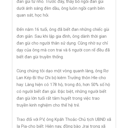
đan gùi từ nhỏ. Trước đây, thấy bố ngồi đan gùi
dưới ánh sáng đèn dầu, ông luôn ngồi cạnh bên
quan sát, học hỏi.
Đến năm 16 tuổi, ông đã biết đan những chiếc gùi
đơn giản. Sau khi lập gia đình, ông dành thời gian
đan gùi cho người thân sử dụng. Cũng nhờ sự chỉ
dạy của ông mà con trai và 6 người con rể đều đã
biết đan gùi truyền thống.
Cùng chúng tôi dạo một vòng quanh làng, ông Rơ
Lan Kép-Bí thư Chi bộ kiêm Trưởng thôn Hle-cho
hay: Làng hiện có 178 hộ, trong đó, hơn 50% số hộ
có người biết đan gùi. Đặc biệt, những người biết
đan gùi lớn tuổi rất tâm huyết trong việc trao
truyền kinh nghiệm cho thế hệ trẻ.
Trao đổi với P.V, ông Kpăh Thoắc-Chủ tịch UBND xã
Ia Pia-cho biết: Hiện nay, đồng bào Jrai trong xã