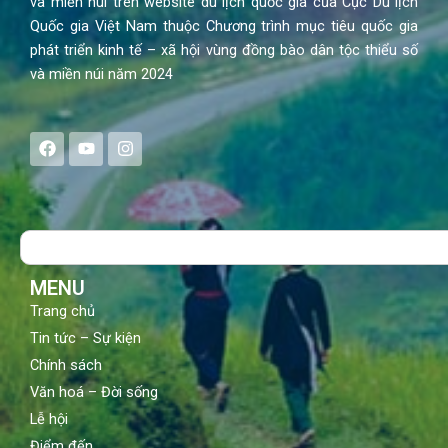
và miền núi trên website du lịch quốc gia của Cục Du lịch
Quốc gia Việt Nam thuộc Chương trình mục tiêu quốc gia
phát triển kinh tế – xã hội vùng đồng bào dân tộc thiểu số
và miền núi năm 2024
F
Y
I
a
o
n
c
u
s
e
t
t
b
u
a
o
b
g
Search
o
e
r
k
a
m
MENU
Trang chủ
Tin tức – Sự kiện
Chính sách
Văn hoá – Đời sống
Lễ hội
Điểm đến