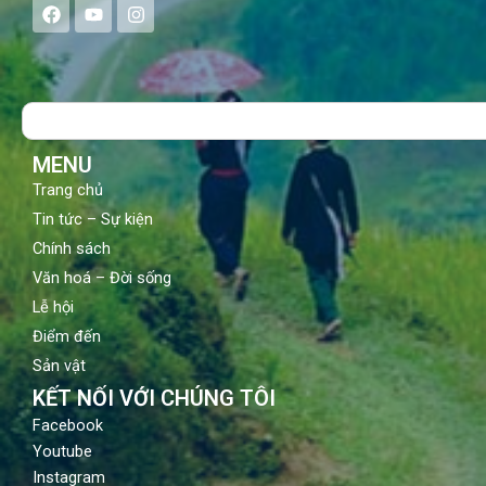
F
Y
I
a
o
n
c
u
s
e
t
t
b
u
a
o
b
g
Search
o
e
r
k
a
m
MENU
Trang chủ
Tin tức – Sự kiện
Chính sách
Văn hoá – Đời sống
Lễ hội
Điểm đến
Sản vật
KẾT NỐI VỚI CHÚNG TÔI
Facebook
Youtube
Instagram