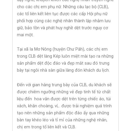
cho các chị em phụ nữ. Những câu lạc bộ (CLB),
các tổ liên kết liên tục được các cấp Hội phụ nữ
phối hợp cùng các nghệ nhân thành lập nhằm lưu
giữ, bảo tồn và phát huy nghề dệt trước nguy cơ
mai một.
Tại xã Ia Mơ Nông (huyện Chư Păh), các chị em
trong CLB dệt làng Kép luôn miệt mài tạo ra những
sản phẩm dệt độc đáo và đẹp mắt sau đó trưng
bày tại ngôi nhà sàn giữa làng đón khách du lịch.
Đến với gian hàng trưng bày của CLB, du khách sẽ
được chiêm ngưỡng những vẻ đẹp tinh tế từ chất
liệu đến hoa văn được dệt trên từng chiếc áo, túi
xách, khăn choàng, ví,.. được trải nghiệm quá trình
tạo nên những sản phẩm độc đáo ấy qua những
bàn tay khéo léo và tỉ mỉ của những nghệ nhân,
chị em trong tổ liên kết và CLB.