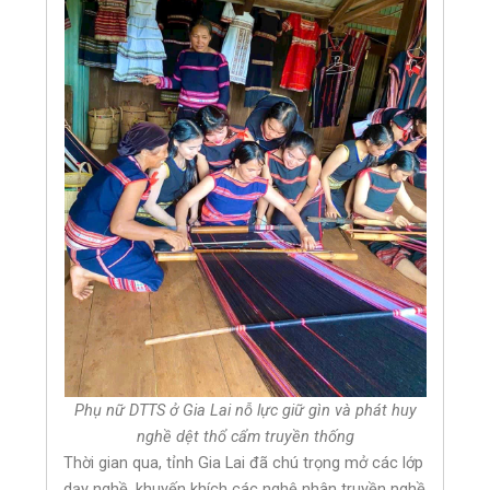
Phụ nữ DTTS ở Gia Lai nỗ lực giữ gìn và phát huy
nghề dệt thổ cẩm truyền thống
Thời gian qua, tỉnh Gia Lai đã chú trọng mở các lớp
dạy nghề, khuyến khích các nghệ nhân truyền nghề