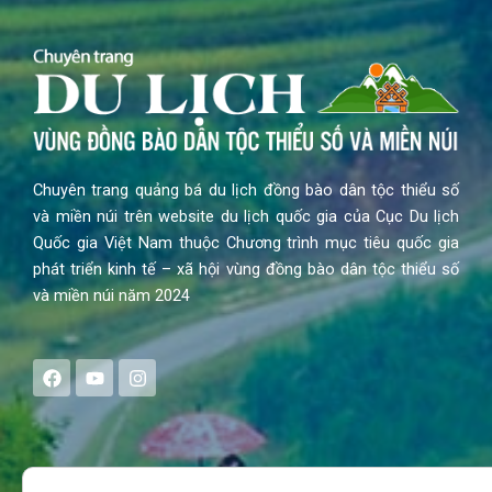
Chuyên trang quảng bá du lịch đồng bào dân tộc thiểu số
và miền núi trên website du lịch quốc gia của Cục Du lịch
Quốc gia Việt Nam thuộc Chương trình mục tiêu quốc gia
phát triển kinh tế – xã hội vùng đồng bào dân tộc thiểu số
và miền núi năm 2024
F
Y
I
a
o
n
c
u
s
e
t
t
b
u
a
o
b
g
Search
o
e
r