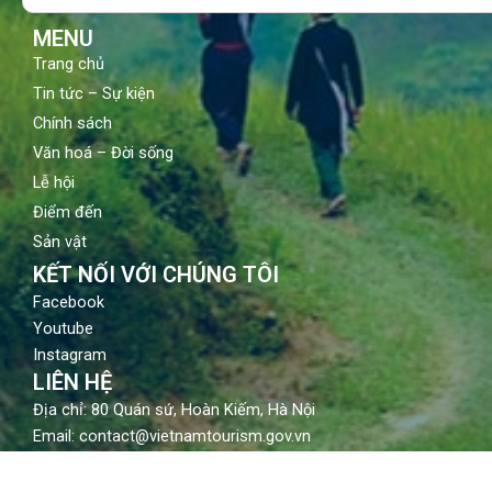
k
a
m
MENU
Trang chủ
Tin tức – Sự kiện
Chính sách
Văn hoá – Đời sống
Lễ hội
Điểm đến
Sản vật
KẾT NỐI VỚI CHÚNG TÔI
Facebook
Youtube
Instagram
LIÊN HỆ
Địa chỉ: 80 Quán sứ, Hoàn Kiếm, Hà Nội
Email: contact@vietnamtourism.gov.vn
Điện thoại: (84-24) 3942 3760