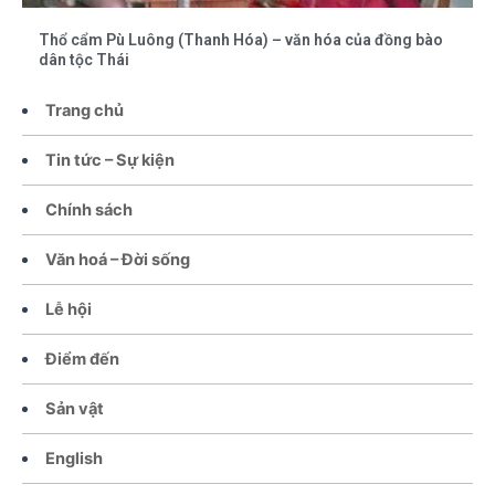
Thổ cẩm Pù Luông (Thanh Hóa) – văn hóa của đồng bào
dân tộc Thái
Trang chủ
Tin tức – Sự kiện
Chính sách
Văn hoá – Đời sống
Lễ hội
Điểm đến
Sản vật
English