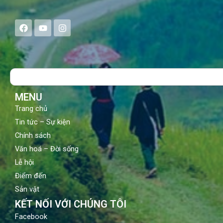
F
Y
I
a
o
n
c
u
s
e
t
t
b
u
a
o
b
g
Search
o
e
r
k
a
m
MENU
Trang chủ
Tin tức – Sự kiện
Chính sách
Văn hoá – Đời sống
Lễ hội
Điểm đến
Sản vật
KẾT NỐI VỚI CHÚNG TÔI
Facebook