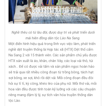
Nghề thêu có từ lâu đời, được duy trì và phát triển dưới
mái hiên đồng dân tộc Lào Na Sang.
Một điển hình hiệu quả trong lĩnh vực việc làm, phát triển
nghề dệt truyền thống là Hợp tác xã (HTX) Dệt thổ cẩm
Na Sang 2 với 15 thành viên. Các sản phẩm chủ yếu được
HTX sản xuất là áo, khăn, chân Váy, các loại vải thô, túi
xách… Để có được vải tấm và sản phẩm ngọc hoàn hảo
sẽ trải qua rất nhiều công đoạn từ trồng bông, tách hạt
sợi bông, xe sợi, khô rồi dệt vải. Mỗi công đoạn đều đòi
hỏi sự tỉ tỉ, kỳ công, khéo léo của phụ nữ. Mỗi thớ vải, mỗi
hoa văn đều được tính toán kỹ lưỡng với các câu chuyện
riêng mang đậm lý lý, sự tích văn hóa truyền thống dân
tộc Lào.