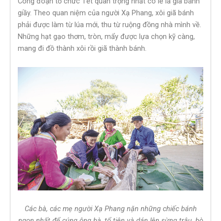
Công đoạn tổ chức Tết quan trọng nhất có lẽ là giã bánh
giầy. Theo quan niệm của người Xạ Phang, xôi giã bánh
phải được làm từ lúa mới, thu từ ruộng đồng nhà mình về.
Những hạt gạo thơm, tròn, mẩy được lựa chọn kỹ càng,
mang đi đồ thành xôi rồi giã thành bánh.
Các bà, các mẹ người Xạ Phang nặn những chiếc bánh
ngon nhất để cúng ông bà, tổ tiên và dán lên sừng trâu, bò