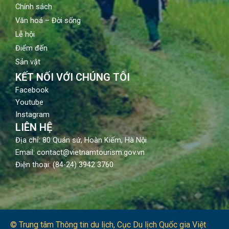
Chính sách
Văn hoá – Đời sống
Lễ hội
Điểm đến
Sản vật
KẾT NỐI VỚI CHÚNG TÔI
Facebook
Youtube
Instagram
LIÊN HỆ
Địa chỉ: 80 Quán sứ, Hoàn Kiếm, Hà Nội
Email: contact@vietnamtourism.gov.vn
Điện thoại: (84-24) 3942 3760
© Trung tâm Thông tin du lịch​, Cục Du lịch Quốc gia Việt