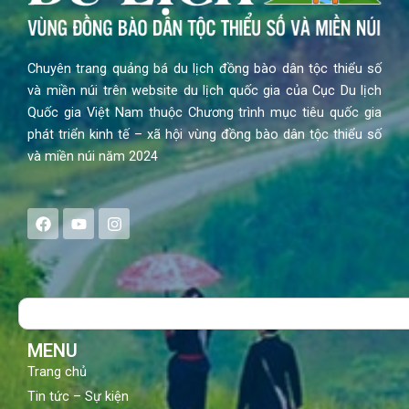
Chuyên trang quảng bá du lịch đồng bào dân tộc thiểu số
và miền núi trên website du lịch quốc gia của Cục Du lịch
Quốc gia Việt Nam thuộc Chương trình mục tiêu quốc gia
phát triển kinh tế – xã hội vùng đồng bào dân tộc thiểu số
và miền núi năm 2024
F
Y
I
a
o
n
c
u
s
e
t
t
b
u
a
o
b
g
Search
o
e
r
k
a
m
MENU
Trang chủ
Tin tức – Sự kiện