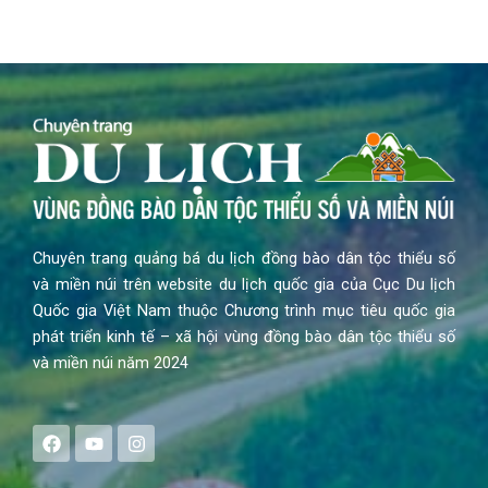
Chuyên trang quảng bá du lịch đồng bào dân tộc thiểu số
và miền núi trên website du lịch quốc gia của Cục Du lịch
Quốc gia Việt Nam thuộc Chương trình mục tiêu quốc gia
phát triển kinh tế – xã hội vùng đồng bào dân tộc thiểu số
và miền núi năm 2024
F
Y
I
a
o
n
c
u
s