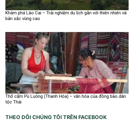
Khám phá Lào Cai – Trải nghiệm du lịch gắn với thiên nhiên và
bản sắc vùng cao
Thổ cẩm Pù Luông (Thanh Hóa) – văn hóa của đồng bào dân
tộc Thái
THEO DÕI CHÚNG TÔI TRÊN FACEBOOK