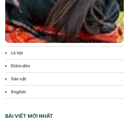
Trang chủ
Tin tức – Sự kiện
Chính sách
Văn hoá – Đời sống
Lễ hội
Điểm đến
Sản vật
English
BÀI VIẾT MỚI NHẤT