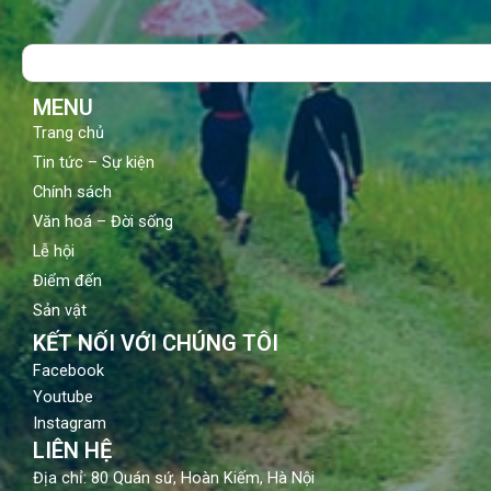
e
t
t
b
u
a
o
b
g
Search
o
e
r
k
a
m
MENU
Trang chủ
Tin tức – Sự kiện
Chính sách
Văn hoá – Đời sống
Lễ hội
Điểm đến
Sản vật
KẾT NỐI VỚI CHÚNG TÔI
Facebook
Youtube
Instagram
LIÊN HỆ
Địa chỉ: 80 Quán sứ, Hoàn Kiếm, Hà Nội