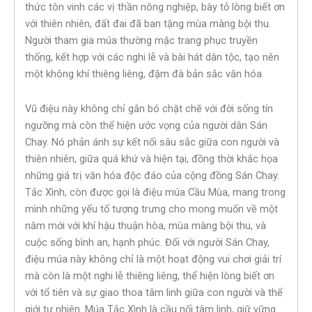
thức tôn vinh các vị thần nông nghiệp, bày tỏ lòng biết ơn
với thiên nhiên, đất đai đã ban tặng mùa màng bội thu.
Người tham gia múa thường mặc trang phục truyền
thống, kết hợp với các nghi lễ và bài hát dân tộc, tạo nên
một không khí thiêng liêng, đậm đà bản sắc văn hóa.
Vũ điệu này không chỉ gắn bó chặt chẽ với đời sống tín
ngưỡng mà còn thể hiện ước vọng của người dân Sán
Chay. Nó phản ánh sự kết nối sâu sắc giữa con người và
thiên nhiên, giữa quá khứ và hiện tại, đồng thời khắc họa
những giá trị văn hóa độc đáo của cộng đồng Sán Chay.
Tắc Xình, còn được gọi là điệu múa Cầu Mùa, mang trong
mình những yếu tố tượng trưng cho mong muốn về một
năm mới với khí hậu thuận hòa, mùa màng bội thu, và
cuộc sống bình an, hạnh phúc. Đối với người Sán Chay,
điệu múa này không chỉ là một hoạt động vui chơi giải trí
mà còn là một nghi lễ thiêng liêng, thể hiện lòng biết ơn
với tổ tiên và sự giao thoa tâm linh giữa con người và thế
giới tự nhiên. Múa Tắc Xình là cầu nối tâm linh, giữ vững