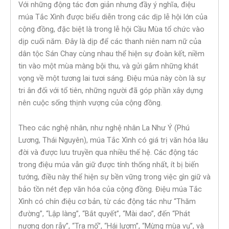
Với những động tác đơn giản nhưng đầy ý nghĩa, điệu
múa Tắc Xình được biểu diễn trong các dịp lễ hội lớn của
cộng đồng, đặc biệt là trong lễ hội Cầu Mùa tổ chức vào
dịp cuối năm. Đây là dịp để các thanh niên nam nữ của
dân tộc Sán Chay cùng nhau thể hiện sự đoàn kết, niềm
tin vào một mùa màng bội thu, và gửi gắm những khát
vọng về một tương lai tươi sáng. Điệu múa này còn là sự
tri ân đối với tổ tiên, những người đã góp phần xây dựng
nên cuộc sống thịnh vượng của cộng đồng.
Theo các nghệ nhân, như nghệ nhân La Như Ý (Phú
Lương, Thái Nguyên), múa Tắc Xình có giá trị văn hóa lâu
đời và được lưu truyền qua nhiều thế hệ. Các động tác
trong điệu múa vẫn giữ được tính thống nhất, ít bị biến
tướng, điều này thể hiện sự bền vững trong việc gìn giữ và
bảo tồn nét đẹp văn hóa của cộng đồng. Điệu múa Tắc
Xình có chín điệu cơ bản, từ các động tác như “Thăm
đường”, “Lập làng”, “Bắt quyết”, “Mài dao”, đến “Phát
nương dọn rẫy”, “Tra mố”, “Hái lượm”, “Mừng mùa vụ”, và