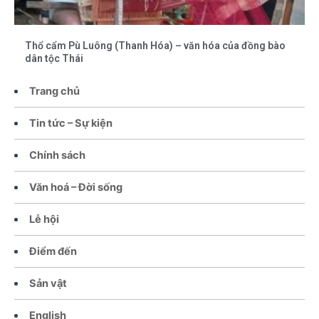
Thổ cẩm Pù Luông (Thanh Hóa) – văn hóa của đồng bào
dân tộc Thái
Trang chủ
Tin tức – Sự kiện
Chính sách
Văn hoá – Đời sống
Lễ hội
Điểm đến
Sản vật
English