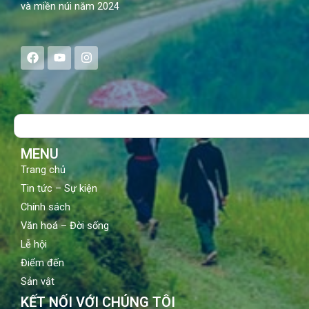
và miền núi năm 2024
F
Y
I
a
o
n
c
u
s
e
t
t
b
u
a
o
b
g
Search
o
e
r
k
a
m
MENU
Trang chủ
Tin tức – Sự kiện
Chính sách
Văn hoá – Đời sống
Lễ hội
Điểm đến
Sản vật
KẾT NỐI VỚI CHÚNG TÔI