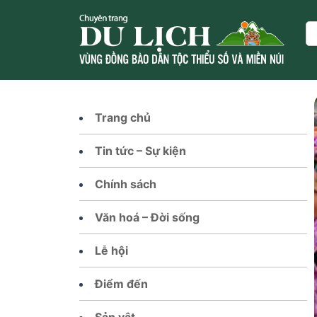
Skip
to
Se
content
Trang chủ
Tin tức – Sự kiện
Chính sách
Văn hoá – Đời sống
Lễ hội
Điểm đến
Sản vật