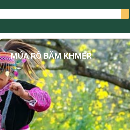
arch
MÚA RÔ BĂM KHMER