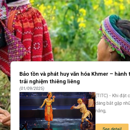
Bảo tồn và phát huy văn hóa Khmer – hành 
trải nghiệm thiêng liêng
01/09/2025
(TITC) - Khi đặt
dàng bắt gặp nhữ
nắng,
See detail