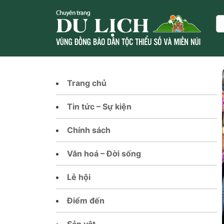
Skip
to
Se
content
Trang chủ
Tin tức – Sự kiện
Chính sách
Văn hoá – Đời sống
Lễ hội
Điểm đến
Sản vật