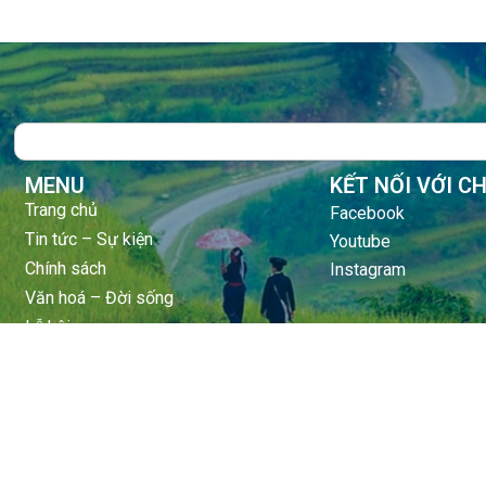
Search
MENU
KẾT NỐI VỚI C
Trang chủ
Facebook
Tin tức – Sự kiện
Youtube
Chính sách
Instagram
Văn hoá – Đời sống
Lễ hội
Điểm đến
Sản vật