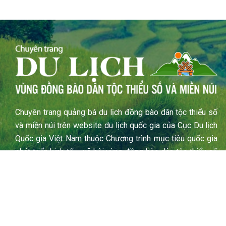
Chuyên trang quảng bá du lịch đồng bào dân tộc thiểu số
và miền núi trên website du lịch quốc gia của Cục Du lịch
Quốc gia Việt Nam thuộc Chương trình mục tiêu quốc gia
phát triển kinh tế – xã hội vùng đồng bào dân tộc thiểu số
và miền núi năm 2024
F
Y
I
a
o
n
c
u
s
e
t
t