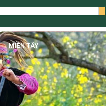
arch
MIỀN TÂY