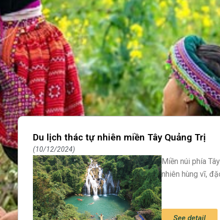
Du lịch thác tự nhiên miền Tây Quảng Trị
10/12/2024
Miền núi phía Tây
nhiên hùng vĩ, đặ
See detail