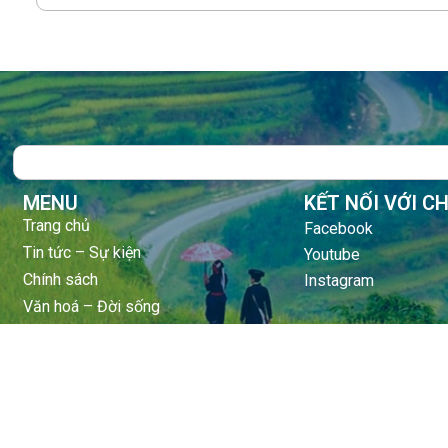
Search
MENU
KẾT NỐI VỚI C
Trang chủ
Facebook
Tin tức – Sự kiện
Youtube
Chính sách
Instagram
Văn hoá – Đời sống
Lễ hội
Điểm đến
Sản vật