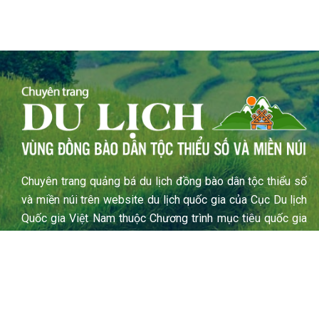
Chuyên trang quảng bá du lịch đồng bào dân tộc thiểu số
và miền núi trên website du lịch quốc gia của Cục Du lịch
Quốc gia Việt Nam thuộc Chương trình mục tiêu quốc gia
phát triển kinh tế – xã hội vùng đồng bào dân tộc thiểu số
và miền núi năm 2024
F
Y
I
a
o
n