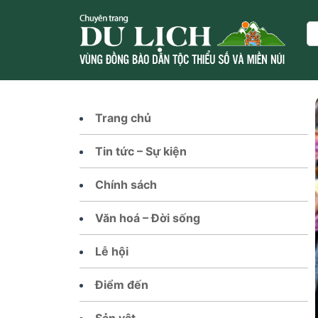
Skip
to
Se
content
Trang chủ
Tin tức – Sự kiện
Chính sách
Văn hoá – Đời sống
Lễ hội
Điểm đến
Sản vật