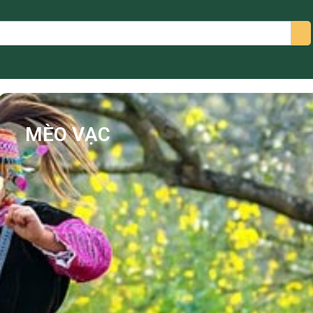
arch
MÈO VẠC