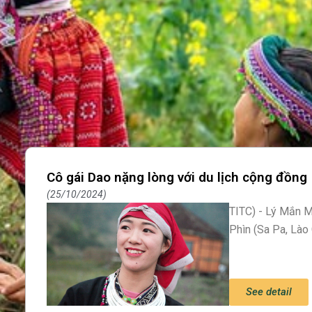
Cô gái Dao nặng lòng với du lịch cộng đồng
25/10/2024
TITC) - Lý Mắn M
Phìn (Sa Pa, Lào
See detail