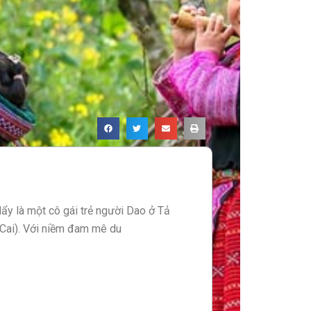
ẩy là một cô gái trẻ người Dao ở Tả
 Cai). Với niềm đam mê du