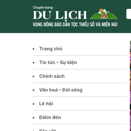
Skip
to
Se
content
Trang chủ
Tin tức – Sự kiện
Chính sách
Văn hoá – Đời sống
Lễ hội
Điểm đến
Sản vật