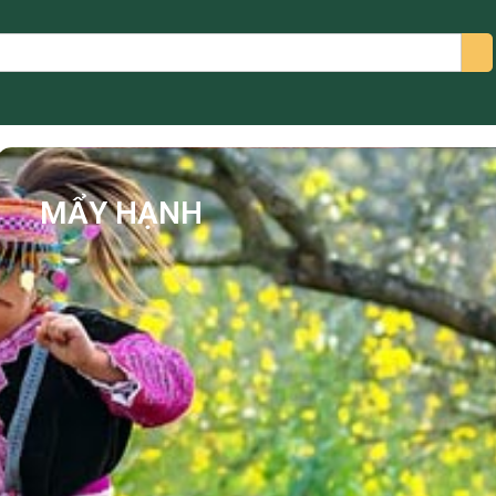
arch
MẨY HẠNH