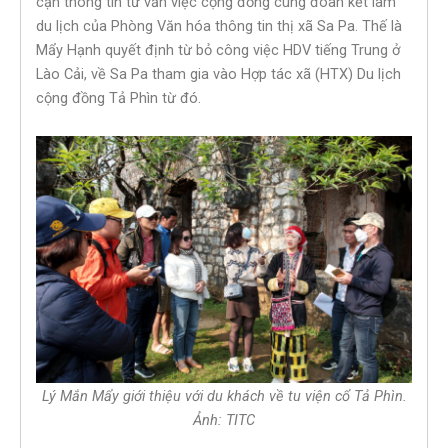
cận thông tin tư vấn việc cộng đồng cùng đoàn kết làm
du lịch của Phòng Văn hóa thông tin thị xã Sa Pa. Thế là
Mẩy Hạnh quyết định từ bỏ công việc HDV tiếng Trung ở
Lào Cải, về Sa Pa tham gia vào Hợp tác xã (HTX) Du lịch
cộng đồng Tả Phìn từ đó.
Lý Mắn Mẩy giới thiệu với du khách về tu viện cổ Tả Phìn.
Ảnh: TITC