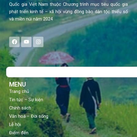
Quốc gia Việt Nam thuộc Chương trình mục tiêu quốc gia
phát triển kinh tế – xã hội vùng đồng bào dân tộc thiểu số
và miền núi năm 2024
F
Y
I
a
o
n
c
u
s
e
t
t
b
u
a
o
b
g
Search
o
e
r
k
a
m
MENU
Trang chủ
Tin tức – Sự kiện
Chính sách
Văn hoá – Đời sống
Lễ hội
Điểm đến