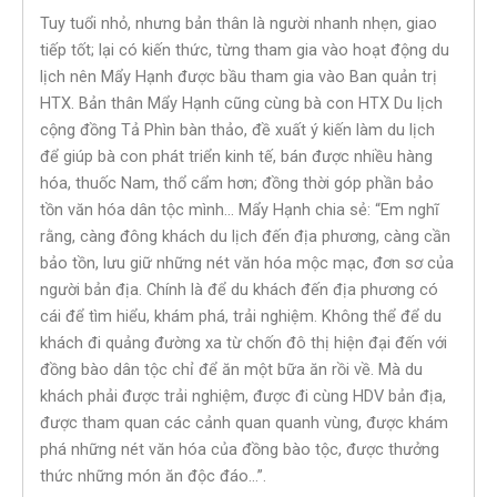
Tuy tuổi nhỏ, nhưng bản thân là người nhanh nhẹn, giao
tiếp tốt; lại có kiến thức, từng tham gia vào hoạt động du
lịch nên Mẩy Hạnh được bầu tham gia vào Ban quản trị
HTX. Bản thân Mẩy Hạnh cũng cùng bà con HTX Du lịch
cộng đồng Tả Phìn bàn thảo, đề xuất ý kiến làm du lịch
để giúp bà con phát triển kinh tế, bán được nhiều hàng
hóa, thuốc Nam, thổ cẩm hơn; đồng thời góp phần bảo
tồn văn hóa dân tộc mình… Mẩy Hạnh chia sẻ: “Em nghĩ
rằng, càng đông khách du lịch đến địa phương, càng cần
bảo tồn, lưu giữ những nét văn hóa mộc mạc, đơn sơ của
người bản địa. Chính là để du khách đến địa phương có
cái để tìm hiểu, khám phá, trải nghiệm. Không thể để du
khách đi quảng đường xa từ chốn đô thị hiện đại đến với
đồng bào dân tộc chỉ để ăn một bữa ăn rồi về. Mà du
khách phải được trải nghiệm, được đi cùng HDV bản địa,
được tham quan các cảnh quan quanh vùng, được khám
phá những nét văn hóa của đồng bào tộc, được thưởng
thức những món ăn độc đáo…”.