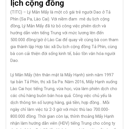
lịch cộng đồng
(TITC) – Lý Mắn Mẩy là một cô gái trẻ người Dao ở Tả
Phìn (Sa Pa, Lào Cai). Với niềm đam mê du lịch cộng
đồng, Lý Mắn Mẩy đã từ bỏ công việc phiên dịch và
hướng dẫn viên tiếng Trung với mức lương lên đến
500.000 đồng/giờ ở Lào Cai để quay về cùng bà con tham
gia thành lập Hợp tác xã Du lịch cộng đồng Tả Phìn, cùng
bà con cải thiện đời sống kinh tế, bảo tồn văn hóa người
Dao.
Lý Mắn Mẩy (tên thân mật là Mẩy Hạnh) sinh năm 1997
tại bản Tả Phìn, thị xã Sa Pa. Năm 2016, Mẩy Hạnh xuống
Lào Cai học tiếng Trung, vừa học, vừa làm phiên dịch cho
các chủ hàng buôn bán hoa quả. Công việc chủ yếu là
dịch thông tin số lượng hàng, giá tiền, hợp đồng… Mỗi
ngày chỉ làm việc từ 2-3 giờ với mức thù lao 700.000-
800.000 đồng. Thời gian còn lại, thỉnh thoảng Mẩy Hạnh
nhận làm hướng dẫn viên (HDV) tiếng Trung cho công ty