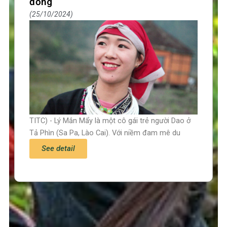
đồng
25/10/2024
TITC) - Lý Mắn Mẩy là một cô gái trẻ người Dao ở
Tả Phìn (Sa Pa, Lào Cai). Với niềm đam mê du
See detail
Trang chủ
Tin tức – Sự kiện