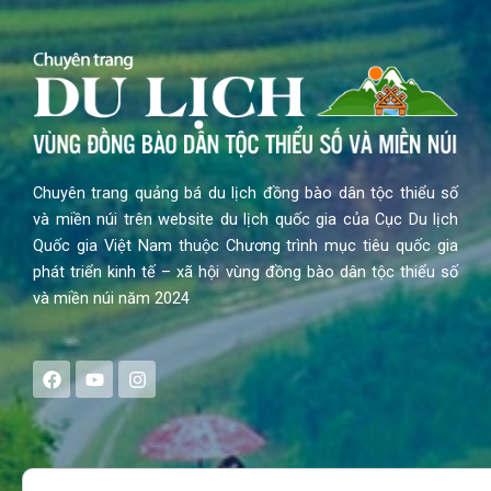
Chuyên trang quảng bá du lịch đồng bào dân tộc thiểu số
và miền núi trên website du lịch quốc gia của Cục Du lịch
Quốc gia Việt Nam thuộc Chương trình mục tiêu quốc gia
phát triển kinh tế – xã hội vùng đồng bào dân tộc thiểu số
và miền núi năm 2024
F
Y
I
a
o
n
c
u
s
e
t
t
b
u
a
o
b
g
Search
o
e
r