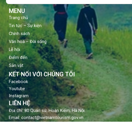
k
a
m
MENU
Trang chủ
Tin tức – Sự kiện
Chính sách
Văn hoá – Đời sống
Lễ hội
Điểm đến
Sản vật
KẾT NỐI VỚI CHÚNG TÔI
Facebook
Youtube
Instagram
LIÊN HỆ
Địa chỉ: 80 Quán sứ, Hoàn Kiếm, Hà Nội
Email: contact@vietnamtourism.gov.vn
Điện thoại: (84-24) 3942 3760