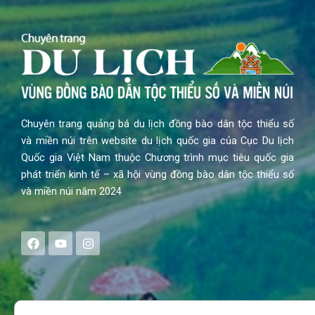
Chuyên trang quảng bá du lịch đồng bào dân tộc thiểu số
và miền núi trên website du lịch quốc gia của Cục Du lịch
Quốc gia Việt Nam thuộc Chương trình mục tiêu quốc gia
phát triển kinh tế – xã hội vùng đồng bào dân tộc thiểu số
và miền núi năm 2024
F
Y
I
a
o
n
c
u
s
e
t
t
b
u
a
o
b
g
Search
o
e
r