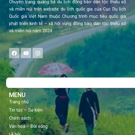
Chuyên trang quảng bá du lịch đồng bào dân tộc thiểu số
và miền núi trên website du lịch quốc gia của Cục Du lịch
Quốc gia Việt Nam thuộc Chương trình mục tiêu quốc gia
phát triển kinh tế – xã hội vùng đồng bào dân tộc thiểu số
và miền núi năm 2024
F
Y
I
a
o
n
c
u
s
e
t
t
b
u
a
o
b
g
Search
o
e
r
k
a
m
MENU
Trang chủ
Tin tức – Sự kiện
Chính sách
Văn hoá – Đời sống
Lễ hội