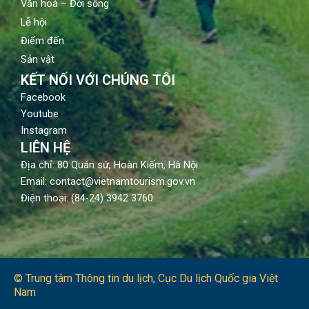
Văn hoá – Đời sống
Lễ hội
Điểm đến
Sản vật
KẾT NỐI VỚI CHÚNG TÔI
Facebook
Youtube
Instagram
LIÊN HỆ
Địa chỉ: 80 Quán sứ, Hoàn Kiếm, Hà Nội
Email: contact@vietnamtourism.gov.vn
Điện thoại: (84-24) 3942 3760
© Trung tâm Thông tin du lịch​, Cục Du lịch Quốc gia Việt
Nam