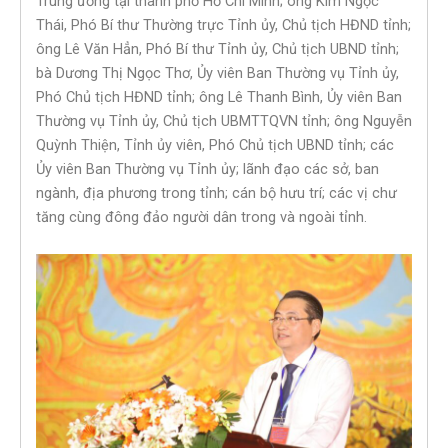
Trung ương tại thành phố Hồ Chí Minh; ông Kim Ngọc
Thái, Phó Bí thư Thường trực Tỉnh ủy, Chủ tịch HĐND tỉnh;
ông Lê Văn Hẳn, Phó Bí thư Tỉnh ủy, Chủ tịch UBND tỉnh;
bà Dương Thị Ngọc Thơ, Ủy viên Ban Thường vụ Tỉnh ủy,
Phó Chủ tịch HĐND tỉnh; ông Lê Thanh Bình, Ủy viên Ban
Thường vụ Tỉnh ủy, Chủ tịch UBMTTQVN tỉnh; ông Nguyễn
Quỳnh Thiện, Tỉnh ủy viên, Phó Chủ tịch UBND tỉnh; các
Ủy viên Ban Thường vụ Tỉnh ủy; lãnh đạo các sở, ban
ngành, địa phương trong tỉnh; cán bộ hưu trí; các vị chư
tăng cùng đông đảo người dân trong và ngoài tỉnh.