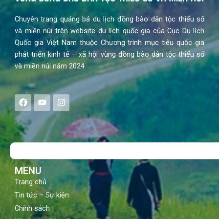
Chuyên trang quảng bá du lịch đồng bào dân tộc thiểu số
và miền núi trên website du lịch quốc gia của Cục Du lịch
Quốc gia Việt Nam thuộc Chương trình mục tiêu quốc gia
phát triển kinh tế – xã hội vùng đồng bào dân tộc thiểu số
và miền núi năm 2024
F
Y
I
a
o
n
c
u
s
e
t
t
b
u
a
o
b
g
Search
o
e
r
k
a
m
MENU
Trang chủ
Tin tức – Sự kiện
Chính sách