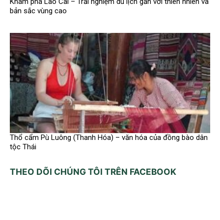
Khám phá Lào Cai – Trải nghiệm du lịch gắn với thiên nhiên và
bản sắc vùng cao
Thổ cẩm Pù Luông (Thanh Hóa) – văn hóa của đồng bào dân
tộc Thái
THEO DÕI CHÚNG TÔI TRÊN FACEBOOK