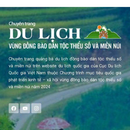
Chuyên trang quảng bá du lịch đồng bào dân tộc thiểu số
và miền núi trên website du lịch quốc gia của Cục Du lịch
Quốc gia Việt Nam thuộc Chương trình mục tiêu quốc gia
phát triển kinh tế – xã hội vùng đồng bào dân tộc thiểu số
và miền núi năm 2024
F
Y
I
a
o
n
c
u
s
e
t
t
b
u
a