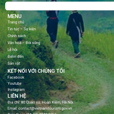
o
b
g
Search
o
e
r
k
a
m
MENU
Trang chủ
Tin tức – Sự kiện
Chính sách
Văn hoá – Đời sống
Lễ hội
Điểm đến
Sản vật
KẾT NỐI VỚI CHÚNG TÔI
Facebook
Youtube
Instagram
LIÊN HỆ
Địa chỉ: 80 Quán sứ, Hoàn Kiếm, Hà Nội
Email: contact@vietnamtourism.gov.vn