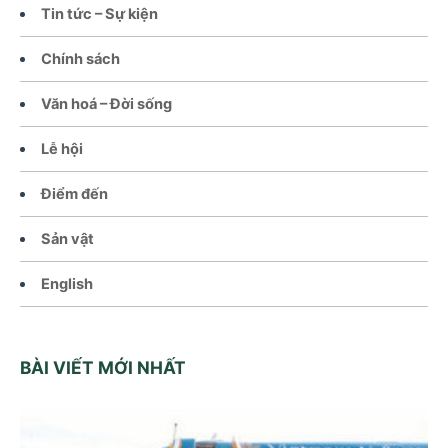
Tin tức – Sự kiện
Chính sách
Văn hoá – Đời sống
Lễ hội
Điểm đến
Sản vật
English
BÀI VIẾT MỚI NHẤT