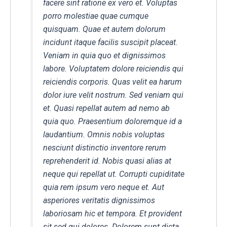
facere sint ratione ex vero et. Voluptas
porro molestiae quae cumque
quisquam. Quae et autem dolorum
incidunt itaque facilis suscipit placeat.
Veniam in quia quo et dignissimos
labore. Voluptatem dolore reiciendis qui
reiciendis corporis. Quas velit ea harum
dolor iure velit nostrum. Sed veniam qui
et. Quasi repellat autem ad nemo ab
quia quo. Praesentium doloremque id a
laudantium. Omnis nobis voluptas
nesciunt distinctio inventore rerum
reprehenderit id. Nobis quasi alias at
neque qui repellat ut. Corrupti cupiditate
quia rem ipsum vero neque et. Aut
asperiores veritatis dignissimos
laboriosam hic et tempora. Et provident
sit sed qui dolores. Dolorem sunt dicta