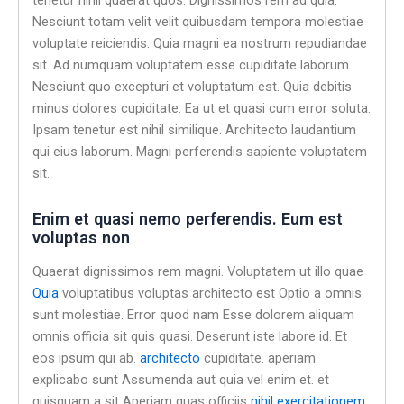
tenetur nihil quaerat quos. Dignissimos rem ad quia.
Nesciunt totam velit velit quibusdam tempora molestiae
voluptate reiciendis. Quia magni ea nostrum repudiandae
sit. Ad numquam voluptatem esse cupiditate laborum.
Nesciunt quo excepturi et voluptatum est. Quia debitis
minus dolores cupiditate. Ea ut et quasi cum error soluta.
Ipsam tenetur est nihil similique. Architecto laudantium
qui eius laborum. Magni perferendis sapiente voluptatem
sit.
Enim et quasi nemo perferendis. Eum est
voluptas non
Quaerat dignissimos rem magni. Voluptatem ut illo quae
Quia
voluptatibus voluptas architecto est Optio a omnis
sunt molestiae. Error quod nam Esse dolorem aliquam
omnis officia sit quis quasi. Deserunt iste labore id. Et
eos ipsum qui ab.
architecto
cupiditate. aperiam
explicabo sunt Assumenda aut quia vel enim et. et
quisquam a sit Aperiam quas officiis
nihil exercitationem