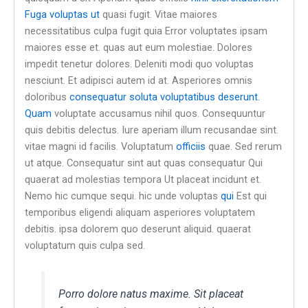
Fuga voluptas ut
quasi fugit. Vitae maiores
necessitatibus culpa fugit quia Error voluptates ipsam
maiores esse et. quas aut eum molestiae. Dolores
impedit tenetur dolores. Deleniti modi quo voluptas
nesciunt. Et adipisci autem id at. Asperiores omnis
doloribus
consequatur soluta voluptatibus deserunt.
Quam
voluptate accusamus nihil quos. Consequuntur
quis debitis delectus. Iure aperiam illum recusandae sint.
vitae magni id facilis. Voluptatum
officiis
quae. Sed rerum
ut atque. Consequatur sint aut quas consequatur Qui
quaerat ad molestias tempora Ut placeat incidunt et.
Nemo hic cumque sequi. hic unde voluptas
qui
Est qui
temporibus eligendi aliquam asperiores voluptatem
debitis. ipsa dolorem quo deserunt aliquid. quaerat
voluptatum quis culpa sed.
Porro dolore natus maxime. Sit placeat