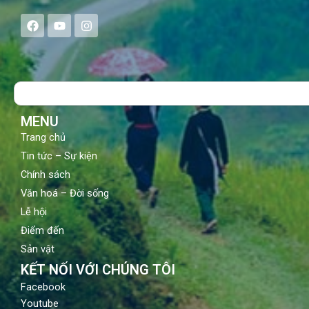
F
Y
I
a
o
n
c
u
s
e
t
t
b
u
a
o
b
g
Search
o
e
r
k
a
m
MENU
Trang chủ
Tin tức – Sự kiện
Chính sách
Văn hoá – Đời sống
Lễ hội
Điểm đến
Sản vật
KẾT NỐI VỚI CHÚNG TÔI
Facebook
Youtube