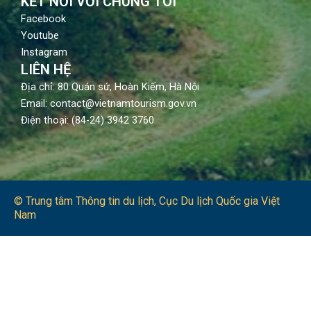
KẾT NỐI VỚI CHÚNG TÔI
Facebook
Youtube
Instagram
LIÊN HỆ
Địa chỉ: 80 Quán sứ, Hoàn Kiếm, Hà Nội
Email: contact@vietnamtourism.gov.vn
Điện thoại: (84-24) 3942 3760
© Trung tâm Thông tin du lịch​, Cục Du lịch Quốc gia Việt
Nam