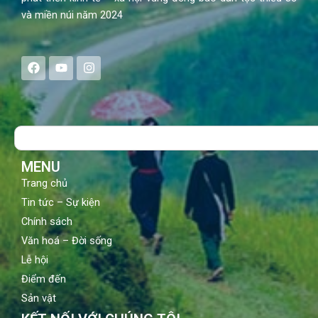
và miền núi năm 2024
F
Y
I
a
o
n
c
u
s
e
t
t
b
u
a
o
b
g
Search
o
e
r
k
a
m
MENU
Trang chủ
Tin tức – Sự kiện
Chính sách
Văn hoá – Đời sống
Lễ hội
Điểm đến
Sản vật