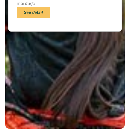
mới được
See detail
Trang chủ
Tin tức – Sự kiện
Chính sách
Văn hoá – Đời sống
Lễ hội
Điểm đến
Sản vật