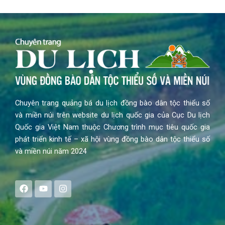
Chuyên trang quảng bá du lịch đồng bào dân tộc thiểu số
và miền núi trên website du lịch quốc gia của Cục Du lịch
Quốc gia Việt Nam thuộc Chương trình mục tiêu quốc gia
phát triển kinh tế – xã hội vùng đồng bào dân tộc thiểu số
và miền núi năm 2024
F
Y
I
a
o
n
c
u
s
e
t
t
b
u
a