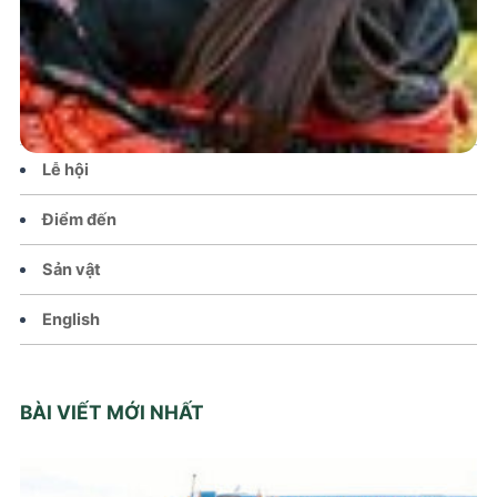
Tin tức – Sự kiện
Chính sách
Văn hoá – Đời sống
Lễ hội
Điểm đến
Sản vật
English
BÀI VIẾT MỚI NHẤT