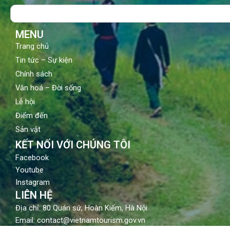
o
b
g
Search
o
e
r
k
a
m
MENU
Trang chủ
Tin tức – Sự kiện
Chính sách
Văn hoá – Đời sống
Lễ hội
Điểm đến
Sản vật
KẾT NỐI VỚI CHÚNG TÔI
Facebook
Youtube
Instagram
LIÊN HỆ
Địa chỉ: 80 Quán sứ, Hoàn Kiếm, Hà Nội
Email: contact@vietnamtourism.gov.vn