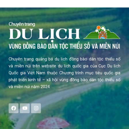
Chuyên trang quảng bá du lịch đồng bào dân tộc thiểu số
và miền núi trên website du lịch quốc gia của Cục Du lịch
Quốc gia Việt Nam thuộc Chương trình mục tiêu quốc gia
phát triển kinh tế – xã hội vùng đồng bào dân tộc thiểu số
và miền núi năm 2024
F
Y
I
a
o
n
c
u
s
e
t
t
b
u
a