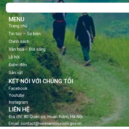
o
b
g
Search
o
e
r
k
a
m
MENU
Trang chủ
Tin tức – Sự kiện
Chính sách
Văn hoá – Đời sống
Lễ hội
Điểm đến
Sản vật
KẾT NỐI VỚI CHÚNG TÔI
Facebook
Youtube
Instagram
LIÊN HỆ
Địa chỉ: 80 Quán sứ, Hoàn Kiếm, Hà Nội
Email: contact@vietnamtourism.gov.vn