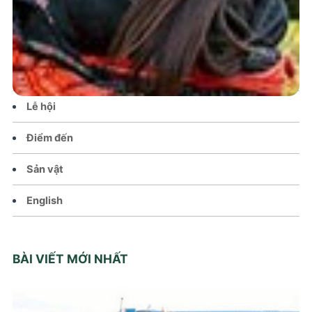
Tin tức – Sự kiện
Chính sách
Văn hoá – Đời sống
Lễ hội
Điểm đến
Sản vật
English
BÀI VIẾT MỚI NHẤT